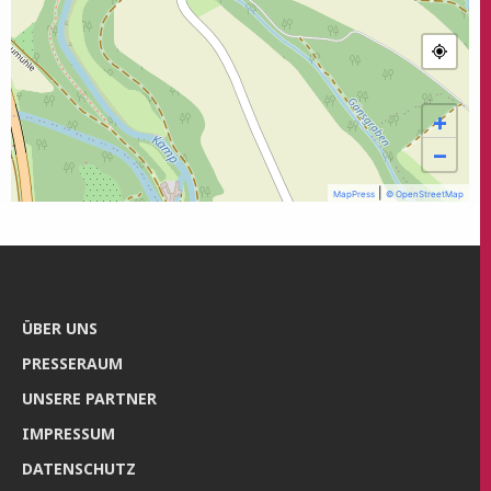
+
−
|
MapPress
© OpenStreetMap
ÜBER UNS
PRES­SE­RAUM
UNSE­RE PARTNER
IMPRES­SUM
DATEN­SCHUTZ