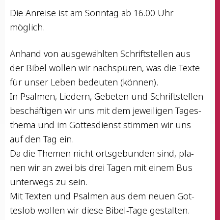
Die Anrei­se ist am Sonn­tag ab 16.00 Uhr
möglich.
Anhand von aus­ge­wähl­ten Schrift­stel­len aus
der Bibel wol­len wir nach­spü­ren, was die Tex­te
für unser Leben bedeu­ten (kön­nen).
In Psal­men, Lie­dern, Gebe­ten und Schrift­stel­len
beschäf­ti­gen wir uns mit dem jewei­li­gen Tages­
the­ma und im Got­tes­dienst stim­men wir uns
auf den Tag ein.
Da die The­men nicht orts­ge­bun­den sind, pla­
nen wir an zwei bis drei Tagen mit einem Bus
unter­wegs zu sein.
Mit Tex­ten und Psal­men aus dem neu­en Got­
tes­lob wol­len wir die­se Bibel-Tage gestalten.