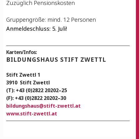
Zuzüg­lich Pensionskosten
Grup­pen­grö­ße: mind. 12 Personen
Anmel­de­schluss: 5. Juli!
Karten/Infos:
BIL­DUNGS­HAUS STIFT ZWETTL
Stift Zwettl 1
3910
Stift Zwettl
(T): +43 (0)2822 20202–25
(F): +43 (0)2822 20202–30
bildungshaus@stift-zwettl.at
www.stift-zwettl.at