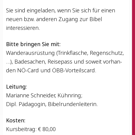
Sie sind ein­ge­la­den, wenn Sie sich für einen
neu­en bzw. ande­ren Zugang zur Bibel
interessieren.
Bit­te brin­gen Sie mit:
Wan­der­aus­rüs­tung (Trink­fla­sche, Regen­schutz,
…), Bade­sa­chen, Rei­se­pass und soweit vor­han­
den NÖ-Card und ÖBB-Vorteilscard.
Lei­tung:
Mari­an­ne Schnei­der, Kühnring;
Dipl. Päd­ago­gin, Bibelrundenleiterin.
Kos­ten:
Kurs­bei­trag: € 80,00