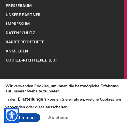
PRES­SE­RAUM
UNSE­RE PARTNER
IMPRES­SUM
DATEN­SCHUTZ
BAR­RIE­RE­FREI­HEIT
ANMEL­DEN
COO­KIE-RICH­T­­LI­­NIE (EU)
Wir verwenden Cookies, um Ihnen die bestmögliche Erfahrung
auf unserer Website zu bieten.
Einstellungen
In den
können Sie erfahren, welche Cookies wir
verwenden oder diese ausschalten.
Zustimmen
Ablehnen