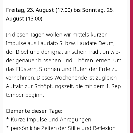
Frei­tag, 23. August (17.00) bis Sonn­tag, 25.
August (13.00)
In die­sen Tagen wol­len wir mit­tels kur­zer
Impul­se aus Lau­da­to Si bzw. Lau­da­te Deum,
der Bibel und der igna­tia­ni­schen Tra­di­ti­on wie­
der genau­er hin­se­hen und – hören ler­nen, um
das Flüs­tern, Stöh­nen und Rufen der Erde zu
ver­neh­men. Die­ses Wochen­en­de ist zugleich
Auf­takt zur Schöp­fungs­zeit, die mit dem 1. Sep­
tem­ber beginnt.
Ele­men­te die­ser Tage:
* Kur­ze Impul­se und Anregungen
* per­sön­li­che Zei­ten der Stil­le und Reflexion