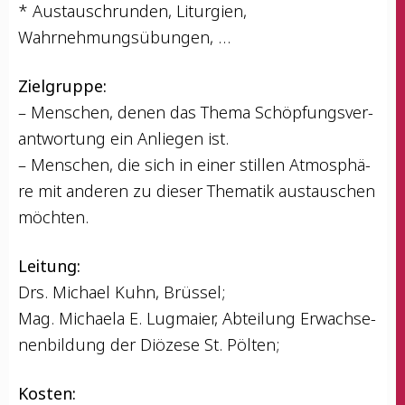
* Aus­tausch­run­den, Lit­ur­gien,
Wahrnehmungsübungen, …
Ziel­grup­pe:
– Men­schen, denen das The­ma Schöp­fungs­ver­
ant­wor­tung ein Anlie­gen ist.
– Men­schen, die sich in einer stil­len Atmo­sphä­
re mit ande­ren zu die­ser The­ma­tik aus­tau­schen
möchten.
Lei­tung:
Drs. Micha­el Kuhn, Brüssel;
Mag. Michae­la E. Lug­mai­er, Abtei­lung Erwach­se­
nen­bil­dung der Diö­ze­se St. Pölten;
Kos­ten: