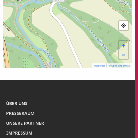
+
−
|
MapPress
© OpenStreetMap
ÜBER UNS
PRES­SE­RAUM
UNSE­RE PARTNER
IMPRES­SUM