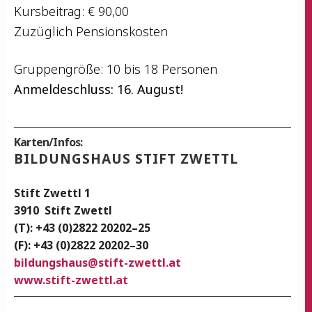
Kurs­bei­trag: € 90,00
Zuzüg­lich Pensionskosten
Grup­pen­grö­ße: 10 bis 18 Personen
Anmel­de­schluss: 16. August!
Karten/Infos:
BIL­DUNGS­HAUS STIFT ZWETTL
Stift Zwettl 1
3910
Stift Zwettl
(T): +43 (0)2822 20202–25
(F): +43 (0)2822 20202–30
bildungshaus@stift-zwettl.at
www.stift-zwettl.at