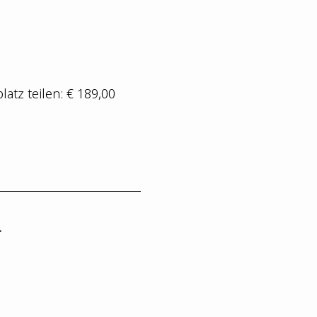
latz tei­len: € 189,00
L