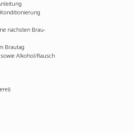
Anleitung
Kon­di­tio­nie­rung
i­ne nächs­ten Brau-
 am Brautag
er sowie Alkohol/Rausch
­rei)