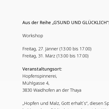
Aus der Rei­he „G‘SUND UND GLÜCKLICH“
Work­shop
Frei­tag, 27. Jän­ner (13.00 bis 17.00)
Frei­tag, 31. März (13.00 bis 17.00)
Ver­an­stal­tungs­ort:
Hopfenspinnerei,
Mühl­gas­se 4,
3830 Waid­ho­fen an der Thaya
„Hop­fen und Malz, Gott erhalt´s“, die­sen S