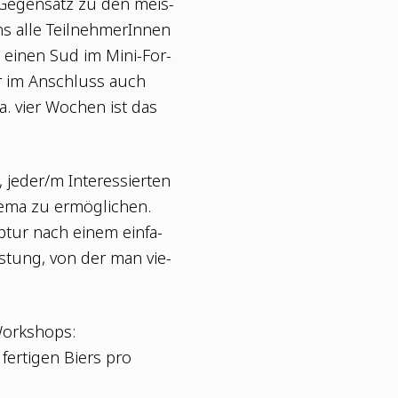
 Gegen­satz zu den meis­
 alle Teil­neh­me­rIn­nen
g einen Sud im Mini-For­
er im Anschluss auch
a. vier Wochen ist das
eder/m Inter­es­sier­ten
he­ma zu ermög­li­chen.
­tur nach einem ein­fa­
s­tung, von der man vie­
 Workshops:
fer­ti­gen Biers pro