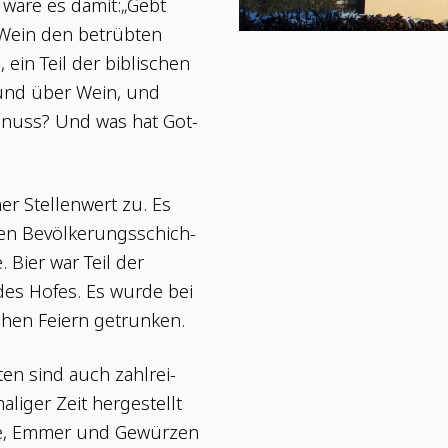
e wäre es damit:„Gebt
Wein den betrüb­ten
, ein Teil der bibli­schen
r, und über Wein, und
e­nuss? Und was hat Got­
r Stel­len­wert zu. Es
hen Bevöl­ke­rungs­schich­
e. Bier war Teil der
des Hofes. Es wur­de bei
i­schen Fei­ern getrunken.
en sind auch zahl­rei­
­li­ger Zeit her­ge­stellt
­te, Emmer und Gewür­zen