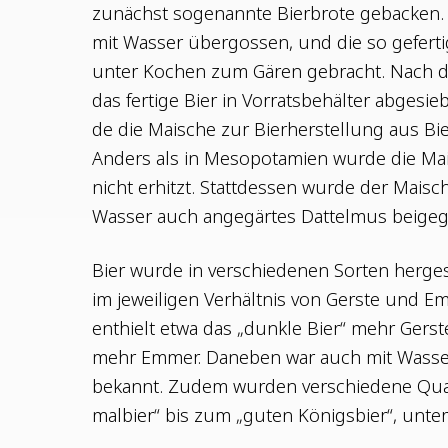
zunächst soge­nann­te Bier­bro­te geba­cken. 
mit Was­ser über­gos­sen, und die so gefer­ti
unter Kochen zum Gären gebracht. Nach de
das fer­ti­ge Bier in Vor­rats­be­häl­ter abge­s
de die Mai­sche zur Bier­her­stel­lung aus Bi
Anders als in Meso­po­ta­mi­en wur­de die Mai
nicht erhitzt. Statt­des­sen wur­de der Mai
Was­ser auch ange­gär­tes Dat­tel­mus beige
Bier wur­de in ver­schie­de­nen Sor­ten her­ge­
im jewei­li­gen Ver­hält­nis von Gers­te und 
ent­hielt etwa das „dunk­le Bier“ mehr Gers­te
mehr Emmer. Dane­ben war auch mit Was­ser
bekannt. Zudem wur­den ver­schie­de­ne Qua­l
mal­bier“ bis zum „guten Königs­bier“, unte