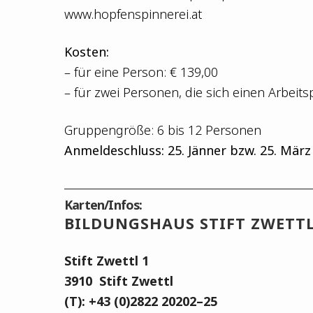
www.hopfenspinnerei.at
Kos­ten:
– für eine Per­son: € 139,00
– für zwei Per­so­nen, die sich einen Arbeits­p
Grup­pen­grö­ße: 6 bis 12 Personen
Anmel­de­schluss: 25. Jän­ner bzw. 25. März
Karten/Infos:
BIL­DUNGS­HAUS STIFT ZWETT
Stift Zwettl 1
3910
Stift Zwettl
(T): +43 (0)2822 20202–25