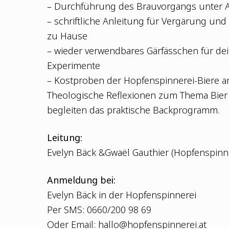
– Durch­füh­rung des Brau­vor­gangs unter 
– schrift­li­che Anlei­tung für Ver­gä­rung und 
zu Hause
– wie­der ver­wend­ba­res Gär­fäss­chen für de
Experimente
– Kost­pro­ben der Hop­fen­spin­ne­rei-Bie­re
Theo­lo­gi­sche Refle­xio­nen zum The­ma Bi
beglei­ten das prak­ti­sche Backprogramm.
Lei­tung:
Eve­lyn Bäck &Gwaël Gaut­hi­er (Hop­fen­spin­ne
Anmel­dung bei:
Eve­lyn Bäck in der Hopfenspinnerei
Per SMS: 0660/200 98 69
Oder Email:
hallo@hopfenspinnerei.at