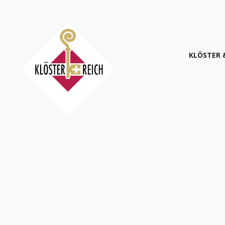
KLÖS­TER 