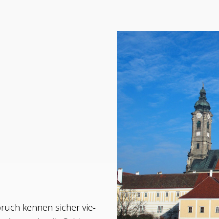
:
pruch ken­nen sicher vie­