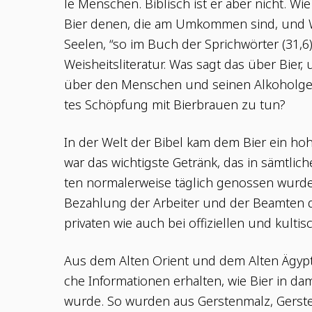
le Men­schen. Biblisch ist er aber nicht. Wi
Bier denen, die am Umkom­men sind, und 
See­len, “so im Buch der Sprich­wör­ter (31,6)
Weis­heits­li­te­ra­tur. Was sagt das über Bie
über den Men­schen und sei­nen Alko­hol­g
tes Schöp­fung mit Bier­brau­en zu tun?
In der Welt der Bibel kam dem Bier ein hohe
war das wich­tigs­te Getränk, das in sämt­li­c
ten nor­ma­ler­wei­se täg­lich genos­sen wur­d
Bezah­lung der Arbei­ter und der Beam­ten 
pri­va­ten wie auch bei offi­zi­el­len und kul­t
Aus dem Alten Ori­ent und dem Alten Ägyp­t
che Infor­ma­tio­nen erhal­ten, wie Bier in dama
wur­de. So wur­den aus Gers­ten­malz, Gers