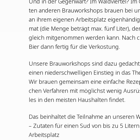
Und in der Gegen­wart? Im Wald­vier­tel? Im
ten ande­ren Brau­work­shops brau­en bei uns
an ihrem eige­nen Arbeits­platz eigen­hän­di
mat (die Men­ge beträgt max. fünf Liter), d
gleich mit­ge­nom­men wer­den kann. Nach c
Bier dann fer­tig für die Verkostung.
Unse­re Brau­work­shops sind dazu gedacht, j
einen nie­der­schwel­li­gen Ein­stieg in das T
Wir brau­en gemein­sam eine ein­fa­che Rezep
chen Ver­fah­ren mit mög­lichst wenig Aus­rü
les in den meis­ten Haus­hal­ten findet.
Das beinhal­tet die Teil­nah­me an unse­ren
– Zuta­ten für einen Sud von bis zu 5 Litern 
Arbeitsplatz