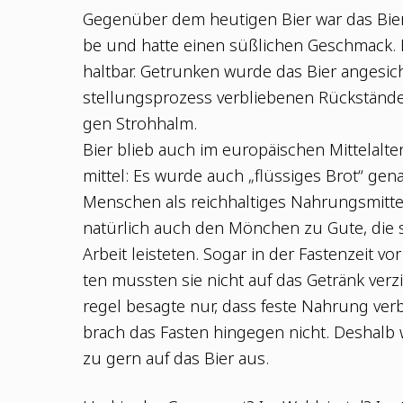
Gegen­über dem heu­ti­gen Bier war das Bier 
be und hat­te einen süß­li­chen Geschmack. 
halt­bar. Getrun­ken wur­de das Bier ange­s
stel­lungs­pro­zess ver­blie­be­nen Rück­stän­
gen Strohhalm.
Bier blieb auch im euro­päi­schen Mit­tel­al­t
mit­tel: Es wur­de auch „flüs­si­ges Brot“ g
Men­schen als reich­hal­ti­ges Nah­rungs­mit­t
natür­lich auch den Mön­chen zu Gute, die sc
Arbeit leis­te­ten. Sogar in der Fas­ten­zeit 
ten muss­ten sie nicht auf das Getränk ver­zi
re­gel besag­te nur, dass fes­te Nah­rung ver­b
brach das Fas­ten hin­ge­gen nicht. Des­hal
zu gern auf das Bier aus.