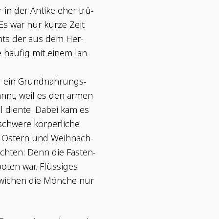
in der Anti­ke eher trü­
Es war nur kur­ze Zeit
ichts der aus dem Her­
de häu­fig mit einem lan­
er ein Grund­nah­rungs­
enannt, weil es den armen
el dien­te. Dabei kam es
hwe­re kör­per­li­che
vor Ostern und Weih­nach­
ch­ten: Denn die Fas­ten­
o­ten war. Flüs­si­ges
b wichen die Mön­che nur