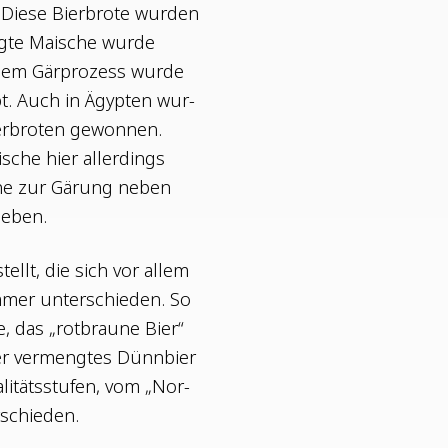
Die­se Bier­bro­te wur­den
g­te Mai­sche wur­de
m Gär­pro­zess wur­de
iebt. Auch in Ägyp­ten wur­
er­bro­ten gewon­nen.
­sche hier aller­dings
­sche zur Gärung neben
geben.
stellt, die sich vor allem
Emmer unter­schie­den. So
, das „rot­brau­ne Bier“
 ver­meng­tes Dünn­bier
i­täts­stu­fen, vom „Nor­
rschieden.