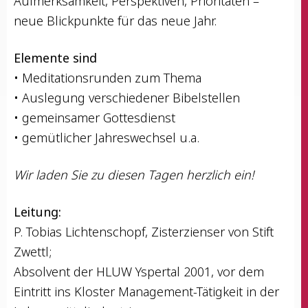
Auf­merk­sam­keit, Per­spek­ti­ven, Prio­ri­tä­ten –
neue Blick­punk­te für das neue Jahr.
Ele­men­te sind
• Medi­ta­ti­ons­run­den zum Thema
• Aus­le­gung ver­schie­de­ner Bibelstellen
• gemein­sa­mer Gottesdienst
• gemüt­li­cher Jah­res­wech­sel u.a.
Wir laden Sie zu die­sen Tagen herz­lich ein!
Lei­tung:
P. Tobi­as Lich­ten­schopf, Zis­ter­zi­en­ser von Stift
Zwettl;
Absol­vent der HLUW Ysper­tal 2001, vor dem
Ein­tritt ins Klos­ter Manage­ment-Tätig­keit in der