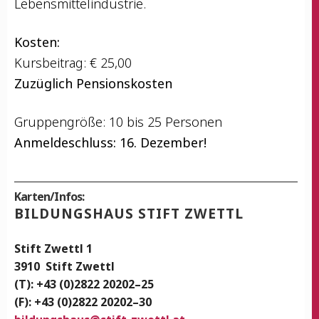
Lebensmittelindustrie.
Kos­ten:
Kurs­bei­trag: € 25,00
Zuzüg­lich Pensionskosten
Grup­pen­grö­ße: 10 bis 25 Personen
Anmel­de­schluss: 16. Dezember!
Karten/Infos:
BIL­DUNGS­HAUS STIFT ZWETTL
Stift Zwettl 1
3910
Stift Zwettl
(T): +43 (0)2822 20202–25
(F): +43 (0)2822 20202–30