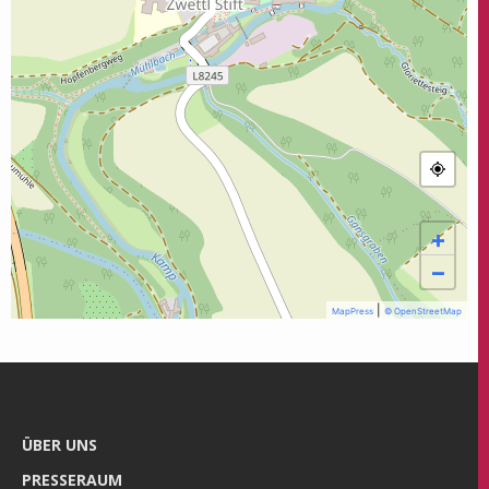
+
−
|
MapPress
© OpenStreetMap
ÜBER UNS
PRES­SE­RAUM