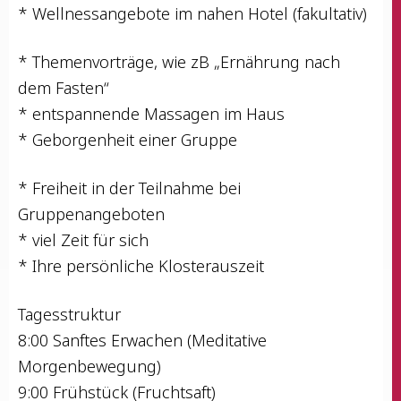
* Well­ness­an­ge­bo­te im nahen Hotel (fakul­ta­tiv)
* The­men­vor­trä­ge, wie zB „Ernäh­rung nach
dem Fasten“
* ent­span­nen­de Mas­sa­gen im Haus
* Gebor­gen­heit einer Gruppe
* Frei­heit in der Teil­nah­me bei
Gruppenangeboten
* viel Zeit für sich
* Ihre per­sön­li­che Klosterauszeit
Tages­struk­tur
8:00 Sanf­tes Erwa­chen (Medi­ta­ti­ve
Morgenbewegung)
9:00 Früh­stück (Frucht­saft)