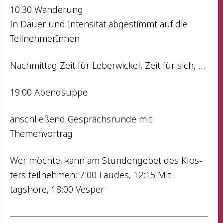
10:30 Wanderung
In Dau­er und Inten­si­tät abge­stimmt auf die
TeilnehmerInnen
Nach­mit­tag Zeit für Leber­wi­ckel, Zeit für sich, …
19:00 Abend­sup­pe
anschlie­ßend Gesprächs­run­de mit
Themenvortrag
Wer möch­te, kann am Stun­den­ge­bet des Klos­
ters teil­neh­men: 7:00 Lau­des, 12:15 Mit­
tagshore, 18:00 Vesper