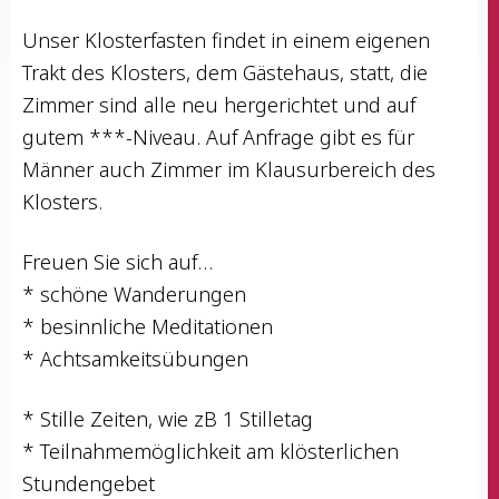
Unser Klos­ter­fas­ten fin­det in einem eige­nen
Trakt des Klos­ters, dem Gäs­te­haus, statt, die
Zim­mer sind alle neu her­ge­rich­tet und auf
gutem ***-Niveau. Auf Anfra­ge gibt es für
Män­ner auch Zim­mer im Klau­sur­be­reich des
Klosters.
Freu­en Sie sich auf…
* schö­ne Wanderungen
* besinn­li­che Meditationen
* Achtsamkeitsübungen
* Stil­le Zei­ten, wie zB 1 Stilletag
* Teil­nah­me­mög­lich­keit am klös­ter­li­chen
Stundengebet