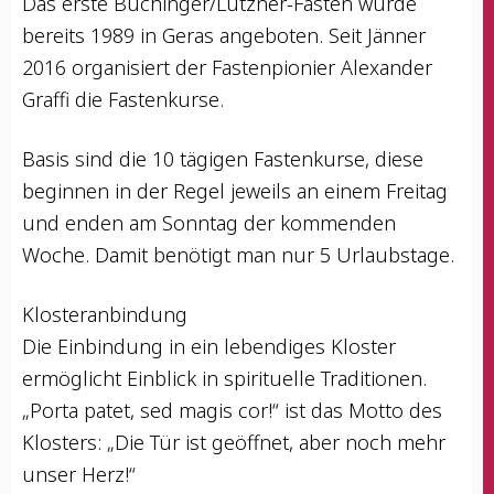
Das ers­te Buch­in­ger/Lütz­ner-Fas­ten wur­de
bereits 1989 in Geras ange­bo­ten. Seit Jän­ner
2016 orga­ni­siert der Fas­ten­pio­nier Alex­an­der
Graf­fi die Fastenkurse.
Basis sind die 10 tägi­gen Fas­ten­kur­se, die­se
begin­nen in der Regel jeweils an einem Frei­tag
und enden am Sonn­tag der kom­men­den
Woche. Damit benö­tigt man nur 5 Urlaubstage.
Klos­ter­an­bin­dung
Die Ein­bin­dung in ein leben­di­ges Klos­ter
ermög­licht Ein­blick in spi­ri­tu­el­le Traditionen.
„Por­ta patet, sed magis cor!“ ist das Mot­to des
Klos­ters: „Die Tür ist geöff­net, aber noch mehr
unser Herz!“