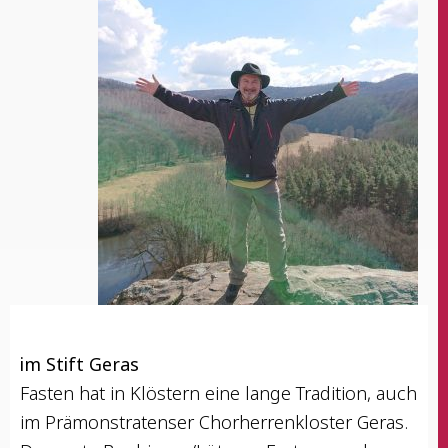
im Stift Geras
Fas­ten hat in Klös­tern eine lan­ge Tra­di­ti­on, auch
im Prä­mons­tra­ten­ser Chor­her­ren­klos­ter Geras.