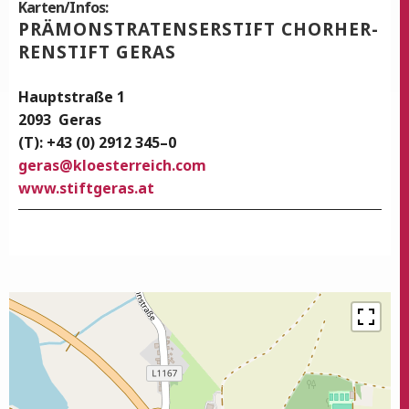
Karten/Infos:
PRÄ­MONS­TRA­TEN­SER­STIFT CHOR­HER­
REN­STIFT GERAS
Haupt­stra­ße 1
2093
Geras
(T): +43 (0) 2912 345–0
geras
@
kloesterreich.com
www.stiftgeras.at