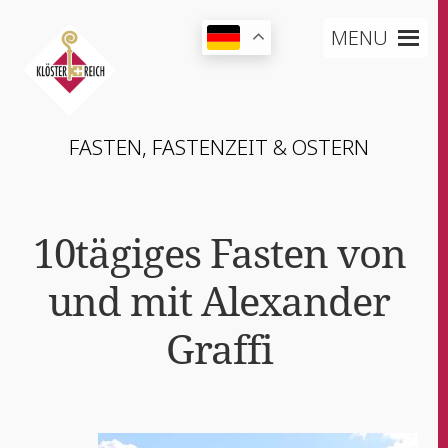
MENU
FAS­TEN, FAS­TEN­ZEIT & OSTERN
10tägiges Fas­ten von
und mit Alex­an­der
Graffi