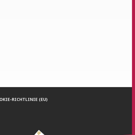
­KIE-RICH­T­­LI­­NIE (EU)