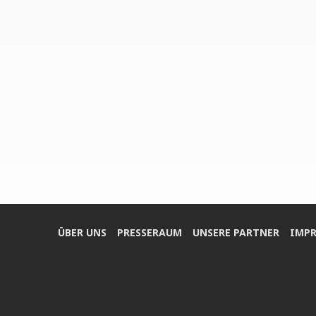
ÜBER UNS
PRES­SE­RAUM
UNSE­RE PARTNER
IMPR