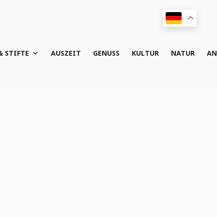
& STIFTE
AUS­ZEIT
GENUSS
KUL­TUR
NATUR
AN