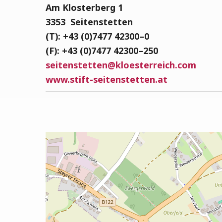
Am Klos­ter­berg 1
3353
Sei­ten­stet­ten
(T): +43 (0)7477 42300–0
(F): +43 (0)7477 42300–250
sei­ten­stet­ten
@
kloesterreich.com
www.stift-seitenstetten.at