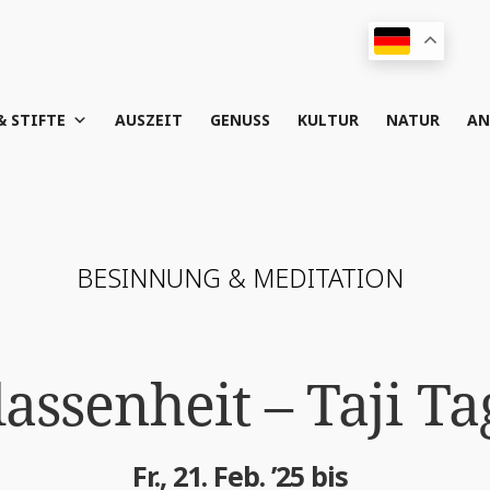
& STIFTE
AUS­ZEIT
GENUSS
KUL­TUR
NATUR
AN
BESIN­NUNG & MEDITATION
s­sen­heit – Taji T
Fr., 21. Feb. ’25 bis