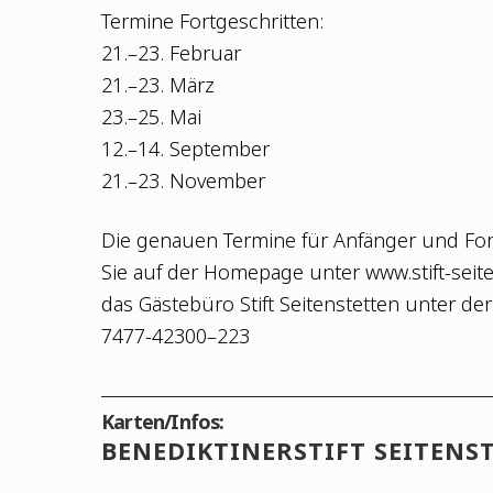
Ter­mi­ne Fortgeschritten:
21.–23. Februar
21.–23. März
23.–25. Mai
12.–14. September
21.–23. November
Die genau­en Ter­mi­ne für Anfän­ger und Fort­
Sie auf der Home­page unter www.stift-seit
das Gäs­te­bü­ro Stift Sei­ten­stet­ten unter d
7477-42300–223
Karten/Infos:
BENE­DIK­TI­NER­STIFT SEITEN