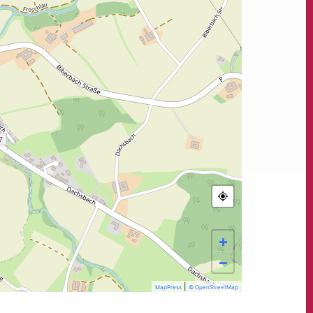
+
−
|
MapPress
© OpenStreetMap