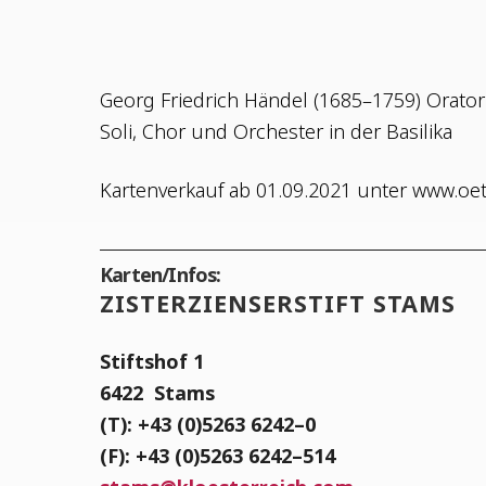
Georg Fried­rich Hän­del (1685–1759) Ora­to­
Soli, Chor und Orches­ter in der Basilika
Kar­ten­ver­kauf ab 01.09.2021 unter www.oe
Karten/Infos:
ZIS­TER­ZI­EN­SER­STIFT STAMS
Stifts­hof 1
6422
Stams
(T): +43 (0)5263 6242–0
(F): +43 (0)5263 6242–514