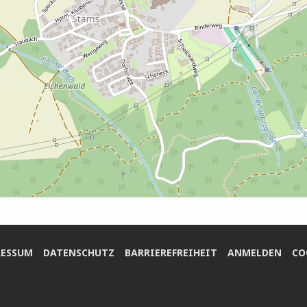
ES­SUM
DATEN­SCHUTZ
BAR­RIE­RE­FREI­HEIT
ANMEL­DEN
COO