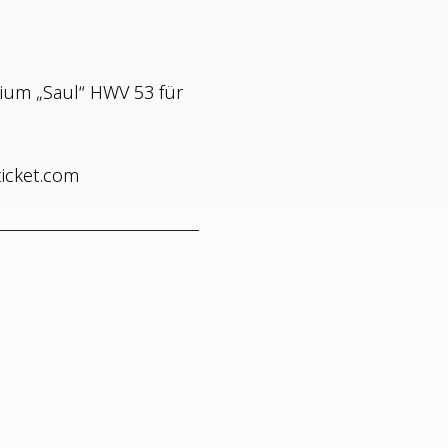
ri­um „Saul“ HWV 53 für
ticket.com