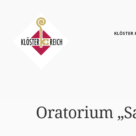
KLÖS­TER 
Ora­to­ri­um „