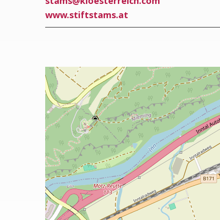
stams
@
kloesterreich.com
www.stiftstams.at