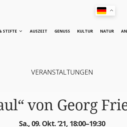
& STIFTE
AUS­ZEIT
GENUSS
KUL­TUR
NATUR
AN
VER­AN­STAL­TUN­GEN
Saul“ von Georg Fri
Sa., 09. Okt. ’21, 18:00–19:30