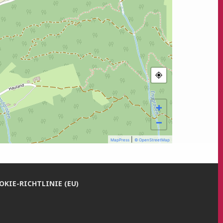
+
−
|
MapPress
© OpenStreetMap
­KIE-RICH­T­­LI­­NIE (EU)