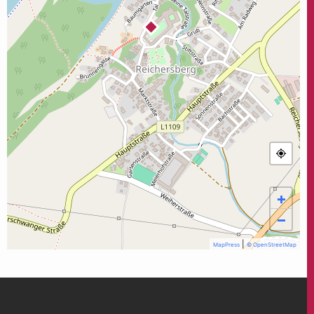
+
−
|
MapPress
© OpenStreetMap