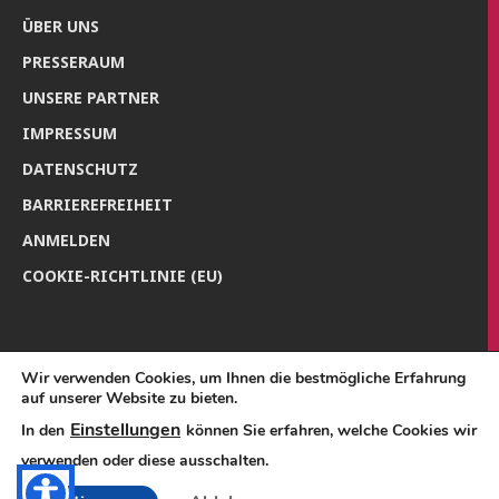
ÜBER UNS
PRES­SE­RAUM
UNSE­RE PARTNER
IMPRES­SUM
DATEN­SCHUTZ
BAR­RIE­RE­FREI­HEIT
ANMEL­DEN
COO­KIE-RICH­T­­LI­­NIE (EU)
Wir verwenden Cookies, um Ihnen die bestmögliche Erfahrung
auf unserer Website zu bieten.
Einstellungen
In den
können Sie erfahren, welche Cookies wir
verwenden oder diese ausschalten.