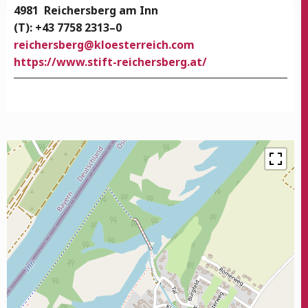
4981
Rei­chers­berg am Inn
(T): +43 7758 2313–0
rei­chers­berg
@
kloesterreich.com
https://www.stift-reichersberg.at/