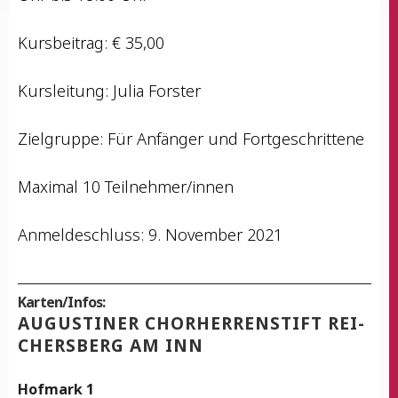
Kurs­bei­trag: € 35,00
Kurs­lei­tung: Julia Forster
Ziel­grup­pe: Für Anfän­ger und Fortgeschrittene
Maxi­mal 10 Teilnehmer/innen
Anmel­de­schluss: 9. Novem­ber 2021
Karten/Infos:
AUGUS­TI­NER CHOR­HER­REN­STIFT REI­
CHERS­BERG AM INN
Hof­mark 1