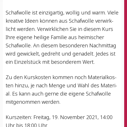
Schaf­wol­le ist ein­zig­ar­tig, wol­lig und warm. Vie­le
krea­ti­ve Ideen kön­nen aus Schaf­wol­le ver­wirk­
licht wer­den. Ver­wirk­li­chen Sie in die­sem Kurs
Ihre eige­ne hei­li­ge Fami­lie aus hei­mi­scher
Schaf­wol­le. An die­sem beson­de­ren Nach­mit­tag
wird gewi­ckelt, gedreht und gena­delt. Jedes ist
ein Ein­zel­stück mit beson­de­rem Wert.
Zu den Kurs­kos­ten kom­men noch Mate­ri­al­kos­
ten hin­zu, je nach Men­ge und Wahl des Mate­ri­
al. Es kann auch ger­ne die eige­ne Schaf­wol­le
mit­ge­nom­men werden.
Kurs­zei­ten: Frei­tag, 19. Novem­ber 2021, 14:00
Uhr bis 18:00 Uhr