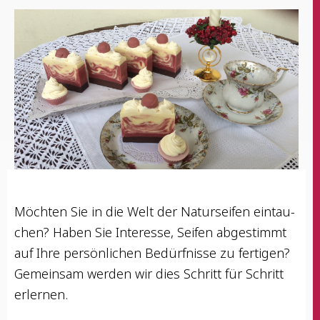
Möch­ten Sie in die Welt der Natur­sei­fen ein­tau­
chen? Haben Sie Inter­es­se, Sei­fen abge­stimmt
auf Ihre per­sön­li­chen Bedürf­nis­se zu fer­ti­gen?
Gemein­sam wer­den wir dies Schritt für Schritt
erlernen.