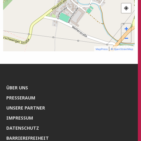
+
−
|
MapPress
© OpenStreetMap
ÜBER UNS
PRES­SE­RAUM
UNSE­RE PARTNER
IMPRES­SUM
DATEN­SCHUTZ
BAR­RIE­RE­FREI­HEIT