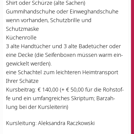
Shirt oder Schür­ze (alte Sachen)
Gum­mi­hand­schu­he oder Einweghandschuhe
wenn vor­han­den, Schutz­bril­le und
Schutzmaske
Küchenrolle
3 alte Hand­tü­cher und 3 alte Bade­tü­cher oder
eine Decke (die Sei­fen­bo­xen müs­sen warm ein­
ge­wi­ckelt werden).
eine Schach­tel zum leich­te­ren Heim­trans­port
Ihrer Schätze
Kurs­bei­trag: € 140,00 (+ € 50,00 für die Roh­stof­
fe und ein umfang­rei­ches Skrip­tum; Bar­zah­
lung bei der Kursleiterin)
Kurs­lei­tung: Alek­san­dra Raczkowski