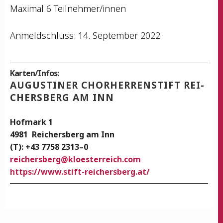
Maxi­mal 6 Teilnehmer/innen
Anmel­dschluss: 14. Sep­tem­ber 2022
Karten/Infos:
AUGUS­TI­NER CHOR­HER­REN­STIFT REI­
CHERS­BERG AM INN
Hof­mark 1
4981
Rei­chers­berg am Inn
(T): +43 7758 2313–0
rei­chers­berg
@
kloesterreich.com
https://www.stift-reichersberg.at/