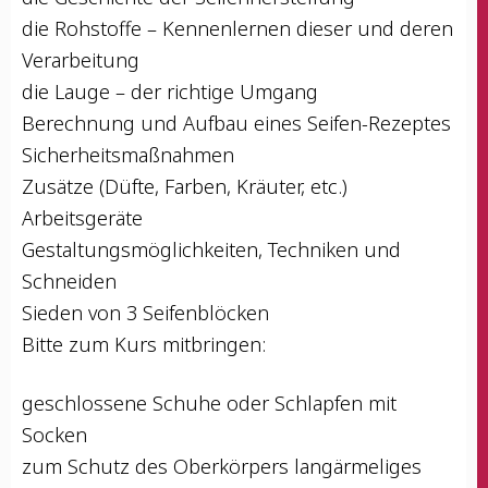
die Roh­stof­fe – Ken­nen­ler­nen die­ser und deren
Verarbeitung
die Lau­ge – der rich­ti­ge Umgang
Berech­nung und Auf­bau eines Seifen-Rezeptes
Sicherheitsmaßnahmen
Zusät­ze (Düf­te, Far­ben, Kräu­ter, etc.)
Arbeitsgeräte
Gestal­tungs­mög­lich­kei­ten, Tech­ni­ken und
Schneiden
Sie­den von 3 Seifenblöcken
Bit­te zum Kurs mitbringen:
geschlos­se­ne Schu­he oder Schlap­fen mit
Socken
zum Schutz des Ober­kör­pers lang­är­me­li­ges