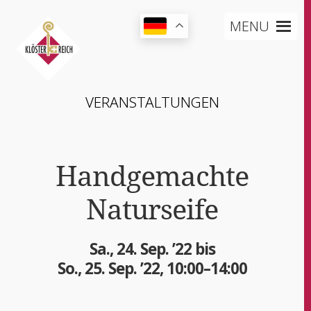
MENU
VER­AN­STAL­TUN­GEN
Hand­ge­mach­te
Naturseife
Sa., 24. Sep. ’22 bis
So., 25. Sep. ’22, 10:00–14:00