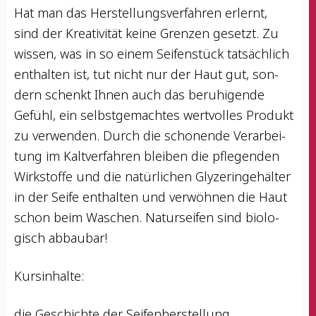
Hat man das Her­stel­lungs­ver­fah­ren erlernt,
sind der Krea­ti­vi­tät kei­ne Gren­zen gesetzt. Zu
wis­sen, was in so einem Sei­fen­stück tat­säch­lich
ent­hal­ten ist, tut nicht nur der Haut gut, son­
dern schenkt Ihnen auch das beru­hi­gen­de
Gefühl, ein selbst­ge­mach­tes wert­vol­les Pro­dukt
zu ver­wen­den. Durch die scho­nen­de Ver­ar­bei­
tung im Kalt­ver­fah­ren blei­ben die pfle­gen­den
Wirk­stof­fe und die natür­li­chen Gly­ze­rin­ge­häl­ter
in der Sei­fe ent­hal­ten und ver­wöh­nen die Haut
schon beim Waschen. Natur­sei­fen sind bio­lo­
gisch abbaubar!
Kurs­in­hal­te:
die Geschich­te der Seifenherstellung