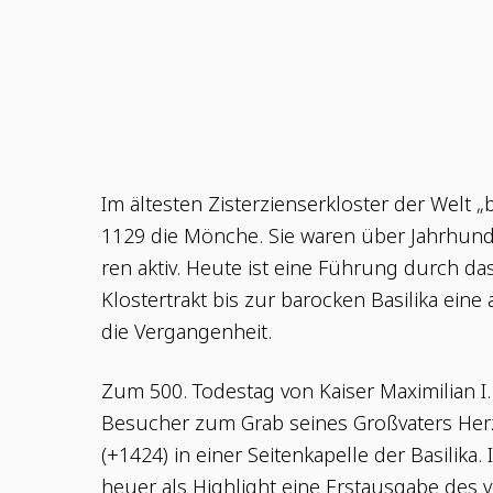
Im ältes­ten Zis­ter­zi­en­ser­klos­ter der Welt 
1129 die Mön­che. Sie waren über Jahr­hun­d
ren aktiv. Heu­te ist eine Füh­rung durch da
Klos­ter­trakt bis zur baro­cken Basi­li­ka eine
die Vergangenheit.
Zum 500. Todes­tag von Kai­ser Maxi­mi­li­an I
Besu­cher zum Grab sei­nes Groß­va­ters Her
(+1424) in einer Sei­ten­ka­pel­le der Basi­li­ka.
heu­er als High­light eine Erst­aus­ga­be des vo