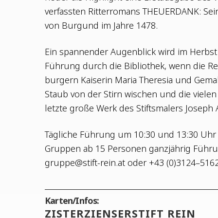
ver­fass­ten Rit­ter­ro­mans THEUERDANK: Sei­
von Bur­gund im Jah­re 1478.
Ein span­nen­der Augen­blick wird im Herbst
Füh­rung durch die Biblio­thek, wenn die Re
bur­gern Kai­se­rin Maria The­re­sia und Gemah
Staub von der Stirn wischen und die vie­len
letz­te gro­ße Werk des Stifts­ma­lers Joseph
Täg­li­che Füh­rung um 10:30 und 13:30 Uh
Grup­pen ab 15 Per­so­nen ganz­jäh­rig Füh
gruppe@stift-rein.at
oder +43 (0)3124–5162
Karten/Infos:
ZIS­TER­ZI­EN­SER­STIFT REIN