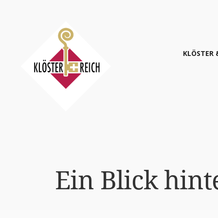
KLÖS­TER 
Ein Blick hin­t