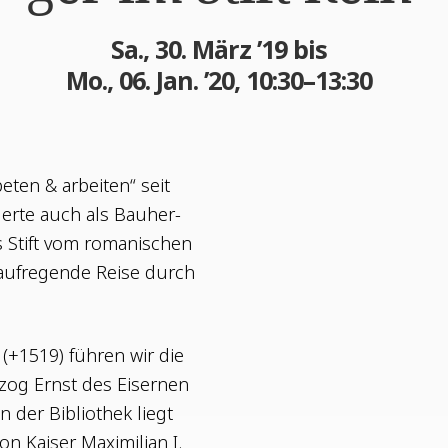
Sa., 30. März ’19 bis
Mo., 06. Jan. ’20, 10:30–13:30
„beten & arbei­ten“ seit
er­te auch als Bau­her­
s Stift vom roma­ni­schen
 auf­re­gen­de Rei­se durch
. (+1519) füh­ren wir die
­zog Ernst des Eiser­nen
 In der Biblio­thek liegt
n Kai­ser Maxi­mi­li­an I.