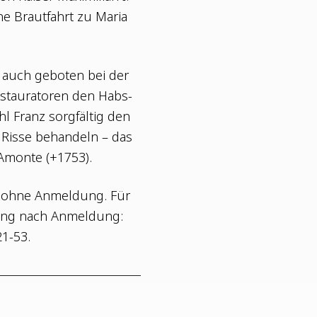
ne Braut­fahrt zu Maria
 auch gebo­ten bei der
stau­ra­to­ren den Habs­
l Franz sorg­fäl­tig den
 Ris­se behan­deln – das
 Amon­te (+1753).
r ohne Anmel­dung. Für
­rung nach Anmel­dung:
1-53.