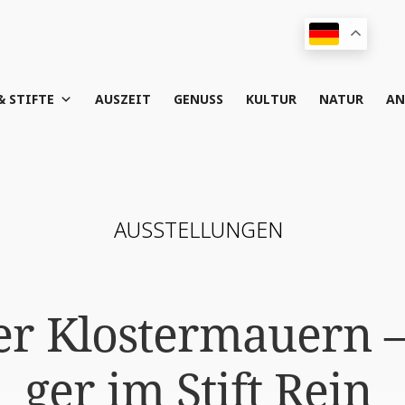
& STIFTE
AUS­ZEIT
GENUSS
KUL­TUR
NATUR
AN
AUS­STEL­LUN­GEN
er Klos­ter­mau­ern 
ger im Stift Rein