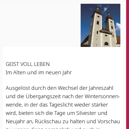
GEIST VOLL LEBEN
Im Alten und im neu­en Jahr
Aus­ge­löst durch den Wech­sel der Jah­res­zahl
und die Über­gangs­zeit nach der Win­ter­son­nen­
wen­de, in der das Tages­licht wie­der stär­ker
wird, bie­ten sich die Tage um Sil­ves­ter und
Neu­jahr an, Rück­schau zu hal­ten und Vor­schau