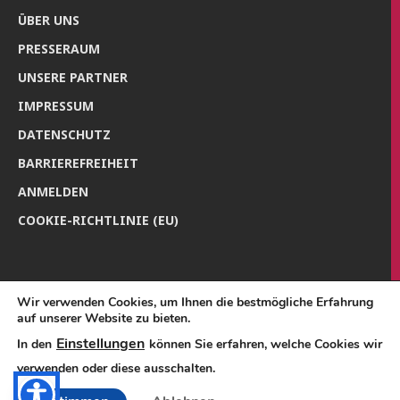
ÜBER UNS
PRES­SE­RAUM
UNSE­RE PARTNER
IMPRES­SUM
DATEN­SCHUTZ
BAR­RIE­RE­FREI­HEIT
ANMEL­DEN
COO­KIE-RICH­T­­LI­­NIE (EU)
Wir verwenden Cookies, um Ihnen die bestmögliche Erfahrung
auf unserer Website zu bieten.
Einstellungen
In den
können Sie erfahren, welche Cookies wir
verwenden oder diese ausschalten.