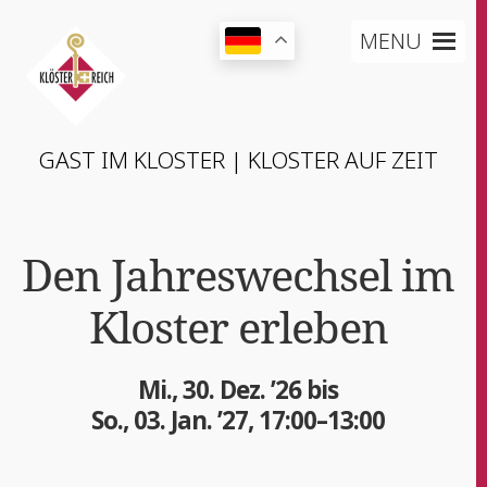
MENU
GAST IM KLOS­TER | KLOS­TER AUF ZEIT
Den Jah­res­wech­sel im
Klos­ter erleben
Mi., 30. Dez. ’26 bis
So., 03. Jan. ’27, 17:00–13:00