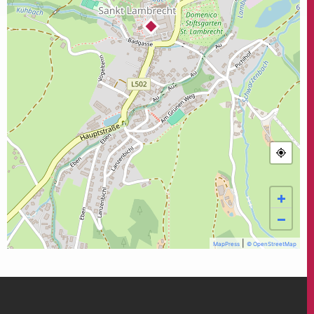
+
−
|
MapPress
© OpenStreetMap