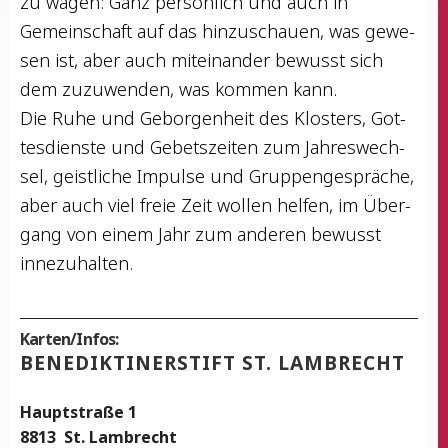
zu wagen: Ganz per­sön­lich und auch in
Gemein­schaft auf das hin­zu­schau­en, was gewe­
sen ist, aber auch mit­ein­an­der bewusst sich
dem zuzu­wen­den, was kom­men kann.
Die Ruhe und Gebor­gen­heit des Klos­ters, Got­
tes­diens­te und Gebets­zei­ten zum Jah­res­wech­
sel, geist­li­che Impul­se und Grup­pen­ge­sprä­che,
aber auch viel freie Zeit wol­len hel­fen, im Über­
gang von einem Jahr zum ande­ren bewusst
innezuhalten.
Karten/Infos:
BENE­DIK­TI­NER­STIFT ST. LAMBRECHT
Haupt­stra­ße 1
8813
St. Lam­brecht