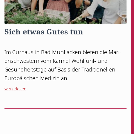
Sich etwas Gutes tun
Im Cur­haus in Bad Mühl­la­cken bie­ten die Mari­
en­schwes­tern vom Kar­mel Wohl­fühl- und
Gesund­heits­ta­ge auf Basis der Tra­di­tio­nel­len
Euro­päi­schen Medi­zin an.
wei­ter­le­sen