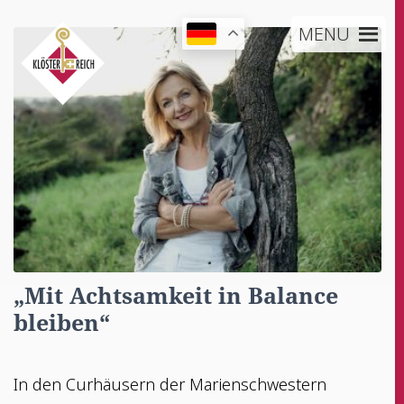
MENU
„Mit Acht­sam­keit in Balan­ce
bleiben“
In den Cur­häu­sern der Marienschwestern