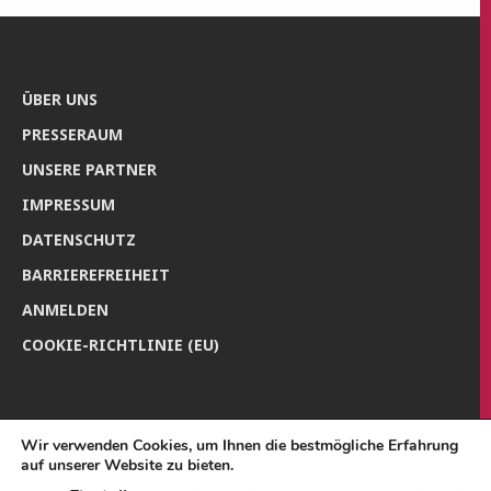
ÜBER UNS
PRES­SE­RAUM
UNSE­RE PARTNER
IMPRES­SUM
DATEN­SCHUTZ
BAR­RIE­RE­FREI­HEIT
ANMEL­DEN
COO­KIE-RICH­T­­LI­­NIE (EU)
Wir verwenden Cookies, um Ihnen die bestmögliche Erfahrung
auf unserer Website zu bieten.