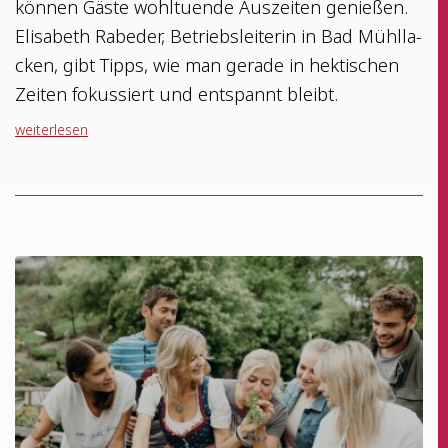
kön­nen Gäs­te wohl­tu­en­de Aus­zei­ten genießen.
Eli­sa­beth Rabe­der, Betriebs­lei­te­rin in Bad Mühl­la­
cken, gibt Tipps, wie man gera­de in hek­ti­schen
Zei­ten fokus­siert und ent­spannt bleibt.
wei­ter­le­sen