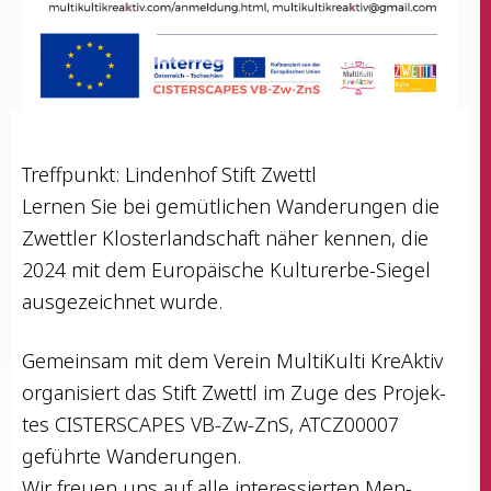
Treff­punkt: Lin­den­hof Stift Zwettl
Ler­nen Sie bei gemüt­li­chen Wan­de­run­gen die
Zwett­ler Klos­ter­land­schaft näher ken­nen, die
2024 mit dem Euro­päi­sche Kul­tur­er­be-Sie­gel
aus­ge­zeich­net wurde.
Gemein­sam mit dem Ver­ein Mul­ti­Kul­ti Kre­Ak­tiv
orga­ni­siert das Stift Zwettl im Zuge des Pro­jek­
tes CISTERSCAPES VB-Zw-ZnS, ATCZ00007
geführ­te Wanderungen.
Wir freu­en uns auf alle inter­es­sier­ten Men­