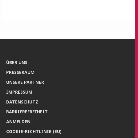
ÜBER UNS
PRES­SE­RAUM
UNSE­RE PARTNER
IMPRES­SUM
DATEN­SCHUTZ
BAR­RIE­RE­FREI­HEIT
ANMEL­DEN
COO­KIE-RICH­T­­LI­­NIE (EU)