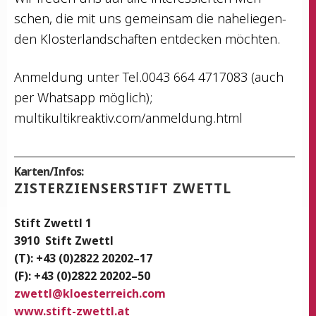
schen, die mit uns gemein­sam die nahe­lie­gen­
den Klos­ter­land­schaf­ten ent­de­cken möchten.
Anmel­dung unter Tel.0043 664 4717083 (auch
per Whats­app mög­lich);
multikultikreaktiv.com/anmeldung.html
Karten/Infos:
ZIS­TER­ZI­EN­SER­STIFT ZWETTL
Stift Zwettl 1
3910
Stift Zwettl
(T): +43 (0)2822 20202–17
(F): +43 (0)2822 20202–50
zwettl
@
kloesterreich.com
www.stift-zwettl.at