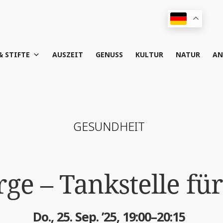
& STIFTE
AUS­ZEIT
GENUSS
KUL­TUR
NATUR
AN
GESUND­HEIT
r­ge – Tank­stel­le f
Do., 25. Sep. ’25, 19:00–20:15