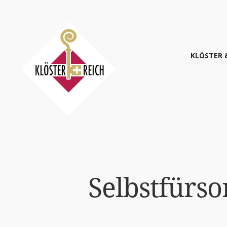
KLÖS­TER 
Selbst­für­so