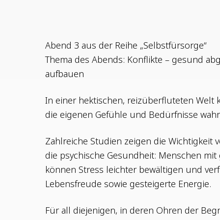
Abend 3 aus der Rei­he „Selbst­für­sor­ge“
The­ma des Abends: Kon­flik­te – gesund abgr
aufbauen
In einer hek­ti­schen, reiz­über­flu­te­ten Welt
die eige­nen Gefüh­le und Bedürf­nis­se w
Zahl­rei­che Stu­di­en zei­gen die Wich­tig­keit 
die psy­chi­sche Gesund­heit: Men­schen mit g
kön­nen Stress leich­ter bewäl­ti­gen und ve
Lebens­freu­de sowie gestei­ger­te Energie.
Für all die­je­ni­gen, in deren Ohren der Begri