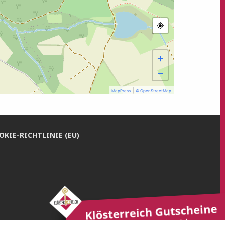
+
−
|
MapPress
© OpenStreetMap
­KIE-RICH­T­­LI­­NIE (EU)