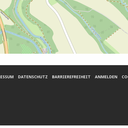
ES­SUM
DATEN­SCHUTZ
BAR­RIE­RE­FREI­HEIT
ANMEL­DEN
COO