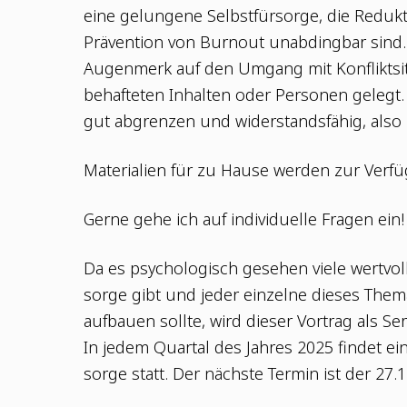
eine gelun­ge­ne Selbst­für­sor­ge, die Reduk
Prä­ven­ti­on von Burn­out unab­ding­bar si
Augen­merk auf den Umgang mit Kon­flikt­si­
be­haf­te­ten Inhal­ten oder Per­so­nen geleg
gut abgren­zen und wider­stands­fä­hig, also r
Mate­ria­li­en für zu Hau­se wer­den zur Ver­fü
Ger­ne gehe ich auf indi­vi­du­el­le Fra­gen ein!
Da es psy­cho­lo­gisch gese­hen vie­le wert­vo
sor­ge gibt und jeder ein­zel­ne die­ses The­ma
auf­bau­en soll­te, wird die­ser Vor­trag als S
In jedem Quar­tal des Jah­res 2025 fin­det ei
sor­ge statt. Der nächs­te Ter­min ist der 27.