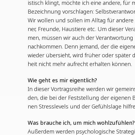
is­tisch klingt, möch­te ich eine ande­re, für 
Bezeich­nung vor­schla­gen: Selbstverantwo
Wir wol­len und sol­len im All­tag für ande­re 
ner, Freun­de, Haus­tie­re etc. Um die­ser Ver
men, müs­sen wir auch der Ver­ant­wor­tung
nach­kom­men. Denn jemand, der die eige­n
wie­der über­sieht, wird frü­her oder spä­ter
heit nicht mehr auf­recht erhal­ten können.
Wie geht es mir eigentlich?
In die­ser Vor­trags­rei­he wer­den wir geme
den, die bei der Fest­stel­lung der eige­nen Be
nen Stress­le­vels und der Gefühls­la­ge hilf­r
Was brau­che ich, um mich wohlzufühlen?
Außer­dem wer­den psy­cho­lo­gi­sche Stra­te­gie