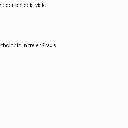
 oder belie­big vie­le
ho­lo­gin in frei­er Pra­xis