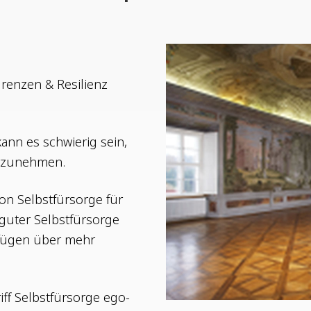
en­zen & Resi­li­enz
 kann es schwie­rig sein,
ahrzunehmen.
von Selbst­für­sor­ge für
uter Selbst­für­sor­ge
r­fü­gen über mehr
ff Selbst­für­sor­ge ego­