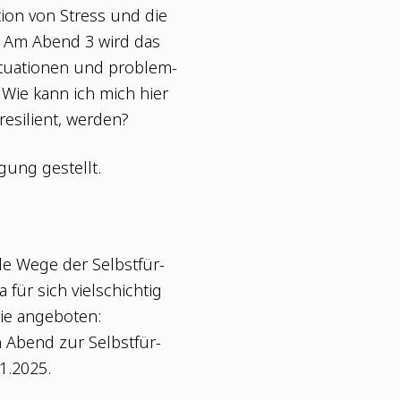
­ti­on von Stress und die
nd. Am Abend 3 wird das
tua­tio­nen und pro­blem­
t. Wie kann ich mich hier
esi­li­ent, werden?
­gung gestellt.
l­le Wege der Selbst­für­
 für sich viel­schich­tig
erie angeboten:
n Abend zur Selbst­für­
11.2025.