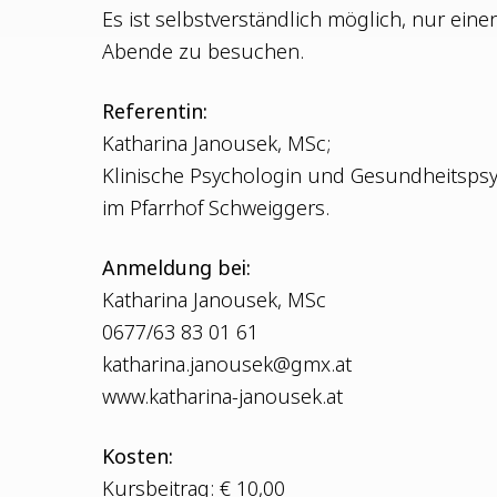
Es ist selbst­ver­ständ­lich mög­lich, nur einen
Aben­de zu besuchen.
Refe­ren­tin:
Katha­ri­na Janou­sek, MSc;
Kli­ni­sche Psy­cho­lo­gin und Gesund­heits­psy­c
im Pfarr­hof Schweiggers.
Anmel­dung bei:
Katha­ri­na Janou­sek, MSc
0677/63 83 01 61
katharina.janousek@gmx.at
www.katharina-janousek.at
Kos­ten:
Kurs­bei­trag: € 10,00