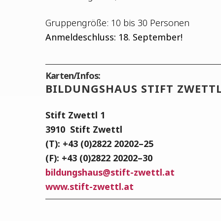
Grup­pen­grö­ße: 10 bis 30 Personen
Anmel­de­schluss: 18. September!
Karten/Infos:
BIL­DUNGS­HAUS STIFT ZWETT
Stift Zwettl 1
3910
Stift Zwettl
(T): +43 (0)2822 20202–25
(F): +43 (0)2822 20202–30
bildungshaus@stift-zwettl.at
www.stift-zwettl.at