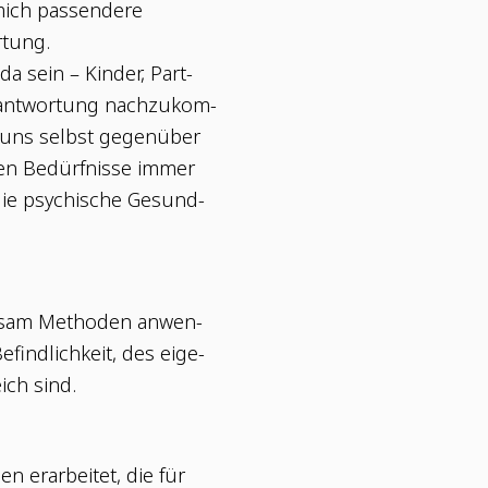
mich pas­sen­de­re
rtung.
da sein – Kin­der, Part­
­ant­wor­tung nach­zu­kom­
 uns selbst gegen­über
en Bedürf­nis­se immer
 die psy­chi­sche Gesund­
in­sam Metho­den anwen­
find­lich­keit, des eige­
eich sind.
n erar­bei­tet, die für