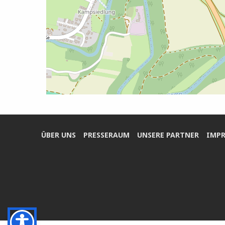
ÜBER UNS
PRES­SE­RAUM
UNSE­RE PARTNER
IMPR