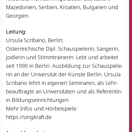
Maze­do­ni­en, Ser­bi­en, Kroa­ti­en, Bul­ga­ri­en und
Georgien.
Lei­tung:
Ursu­la Scri­ba­no, Berlin;
Öster­rei­chi­sche Dipl. Schau­spie­le­rin, Sän­ge­rin,
Jod­le­rin und Stimm­trai­ne­rin. Lebt und arbei­tet
seit 1990 in Ber­lin. Aus­bil­dung zur Schau­spie­le­
rin an der Uni­ver­si­tät der Küns­te Ber­lin. Ursu­la
Scri­ba­no lehrt in eige­nen Semi­na­ren, als Lehr­
be­auf­trag­te an Uni­ver­si­tä­ten und als Refe­ren­tin
in Bildungseinrichtungen.
Mehr Infos und Hör­bei­spie­le:
https://singkraft.de