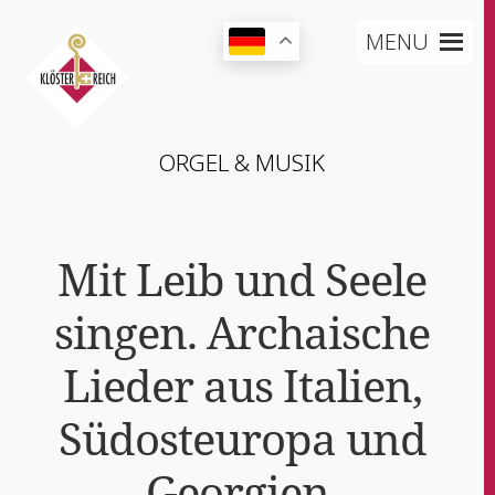
MENU
ORGEL & MUSIK
Mit Leib und See­le
sin­gen. Archai­sche
Lie­der aus Ita­li­en,
Süd­ost­eu­ro­pa und
Georgien.