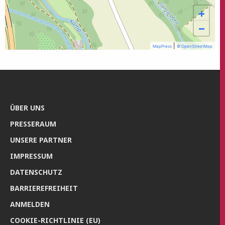
+
−
|
MapPress
© OpenStreetMap
ÜBER UNS
PRES­SE­RAUM
UNSE­RE PARTNER
IMPRES­SUM
DATEN­SCHUTZ
BAR­RIE­RE­FREI­HEIT
ANMEL­DEN
COO­KIE-RICH­T­­LI­­NIE (EU)