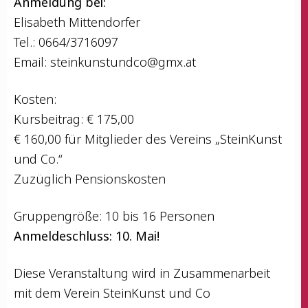
Anmel­dung bei:
Eli­sa­beth Mittendorfer
Tel.: 0664/3716097
Email:
steinkunstundco@gmx.at
Kos­ten:
Kurs­bei­trag: € 175,00
€ 160,00 für Mit­glie­der des Ver­eins „Stein­Kunst
und Co.“
Zuzüg­lich Pensionskosten
Grup­pen­grö­ße: 10 bis 16 Personen
Anmel­de­schluss: 10. Mai!
Die­se Ver­an­stal­tung wird in Zusam­men­ar­beit
mit dem Ver­ein Stein­Kunst und Co