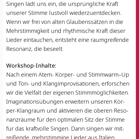
Sin­gen lädt uns ein, die ursprüng­li­che Kraft
unse­rer Stim­me lust­voll wie­der­zu­ent­de­cken.
Wenn wir frei von alten Glau­bens­sät­zen in die
Mehr­stim­mig­keit und rhyth­mi­sche Kraft die­ser
Lie­der ein­tau­chen, ent­steht eine raum­grei­fen­de
Reso­nanz, die beseelt.
Work­shop-Inhal­te:
Nach einem Atem- Kör­per- und Stimmwarm–Up
und Tön- und Klang­im­pro­vi­sa­tio­nen, erfor­schen
wir die Viel­falt der eige­nen Stimm­mög­lich­kei­ten.
Ima­gi­na­ti­ons­übun­gen erwei­tern unse­ren Kör­
per-Klang­raum und akti­vie­ren die obe­ren Reso­
nanz­räu­me für den opti­ma­len Sitz der Stim­me
für das kraft­vol­le Sin­gen. Dann sin­gen wir mit­
rei­ßen­de, mehr­stim­mi­ge Lie­der aus Ita­li­en,