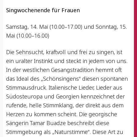
Sing­wo­chen­en­de für Frauen
Sams­tag, 14. Mai (10.00–17.00) und Sonn­tag, 15.
Mai (10.00–16.00)
Die Sehn­sucht, kraft­voll und frei zu sin­gen, ist
ein uralter Instinkt und steckt in jedem von uns.
In der west­li­chen Gesangs­tra­di­ti­on hemmt oft
das Ide­al des „Schön­sin­gens“ die­sen spon­ta­nen
Stimm­aus­druck. Ita­lie­ni­sche Lie­der, Lie­der aus
Süd­ost­eu­ro­pa und Geor­gi­en kenn­zeich­net der
rufen­de, hel­le Stimm­klang, der direkt aus dem
Her­zen zu kom­men scheint. Die geor­gi­sche
Sän­ge­rin Tamar Buad­ze beschreibt die­se
Stimm­ge­bung als „Natur­stim­me“. Die­se Art zu