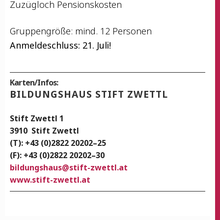
Zuzüg­loch Pensionskosten
Grup­pen­grö­ße: mind. 12 Personen
Anmel­de­schluss: 21. Juli!
Karten/Infos:
BIL­DUNGS­HAUS STIFT ZWETTL
Stift Zwettl 1
3910
Stift Zwettl
(T): +43 (0)2822 20202–25
(F): +43 (0)2822 20202–30
bildungshaus@stift-zwettl.at
www.stift-zwettl.at