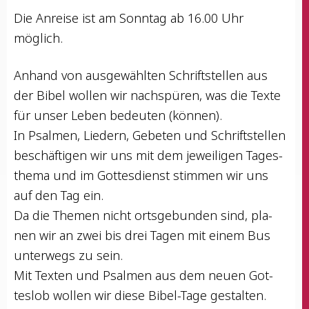
Die Anrei­se ist am Sonn­tag ab 16.00 Uhr
möglich.
Anhand von aus­ge­wähl­ten Schrift­stel­len aus
der Bibel wol­len wir nach­spü­ren, was die Tex­te
für unser Leben bedeu­ten (kön­nen).
In Psal­men, Lie­dern, Gebe­ten und Schrift­stel­len
beschäf­ti­gen wir uns mit dem jewei­li­gen Tages­
the­ma und im Got­tes­dienst stim­men wir uns
auf den Tag ein.
Da die The­men nicht orts­ge­bun­den sind, pla­
nen wir an zwei bis drei Tagen mit einem Bus
unter­wegs zu sein.
Mit Tex­ten und Psal­men aus dem neu­en Got­
tes­lob wol­len wir die­se Bibel-Tage gestalten.