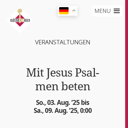
MENU
VER­AN­STAL­TUN­GEN
Mit Jesus Psal­
men beten
So., 03. Aug. ’25 bis
Sa., 09. Aug. ’25, 0:00