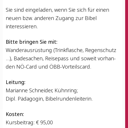
Sie sind ein­ge­la­den, wenn Sie sich für einen
neu­en bzw. ande­ren Zugang zur Bibel
interessieren.
Bit­te brin­gen Sie mit:
Wan­der­aus­rüs­tung (Trink­fla­sche, Regen­schutz
…), Bade­sa­chen, Rei­se­pass und soweit vor­han­
den NÖ-Card und ÖBB-Vorteilscard.
Lei­tung:
Mari­an­ne Schnei­der, Kühnring;
Dipl. Päd­ago­gin, Bibelrundenleiterin.
Kos­ten:
Kurs­bei­trag: € 95,00