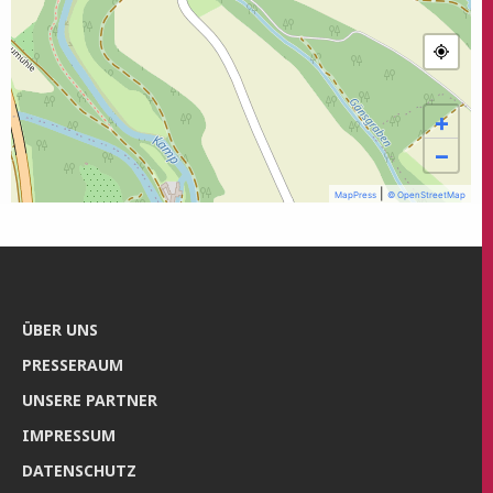
+
−
|
MapPress
© OpenStreetMap
ÜBER UNS
PRES­SE­RAUM
UNSE­RE PARTNER
IMPRES­SUM
DATEN­SCHUTZ