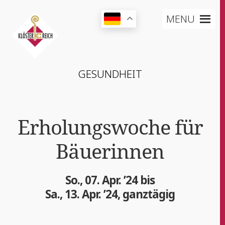
MENU
GESUND­HEIT
Erho­lungs­wo­che für
Bäuerinnen
So., 07. Apr. ’24 bis
Sa., 13. Apr. ’24, ganztägig