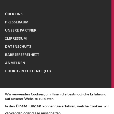
ÜBER UNS
PRES­SE­RAUM
UNSE­RE PARTNER
IMPRES­SUM
DATEN­SCHUTZ
BAR­RIE­RE­FREI­HEIT
ANMEL­DEN
COO­KIE-RICH­T­­LI­­NIE (EU)
Wir verwenden Cookies, um Ihnen die bestmögliche Erfahrung
auf unserer Website zu bieten.
Einstellungen
In den
können Sie erfahren, welche Cookies wir
verwenden oder diese ausschalten.