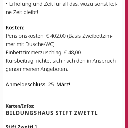
• Erho­lung und Zeit für all das, wozu sonst kei­
ne Zeit bleibt!
Kos­ten:
Pen­si­ons­kos­ten: € 402,00 (Basis Zwei­bett­zim­
mer mit Dusche/WC)
Ein­bett­zim­mer­zu­schlag: € 48,00
Kurs­bei­trag: rich­tet sich nach den in Anspruch
genom­me­nen Angeboten.
Anmel­de­schluss: 25. März!
Karten/Infos:
BIL­DUNGS­HAUS STIFT ZWETTL
Stift Zwettl 1