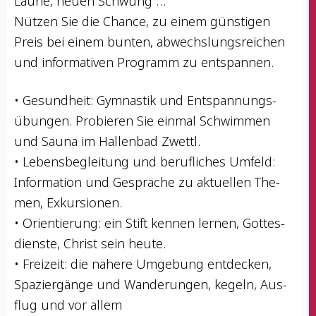
Lau­ne, neu­en Schwung …
Nüt­zen Sie die Chan­ce, zu einem güns­ti­gen
Preis bei einem bun­ten, abwechs­lungs­rei­chen
und infor­ma­ti­ven Pro­gramm zu entspannen.
• Gesund­heit: Gym­nas­tik und Ent­span­nungs­
übun­gen. Pro­bie­ren Sie ein­mal Schwim­men
und Sau­na im Hal­len­bad Zwettl.
• Lebens­be­glei­tung und beruf­li­ches Umfeld:
Infor­ma­ti­on und Gesprä­che zu aktu­el­len The­
men, Exkursionen.
• Ori­en­tie­rung: ein Stift ken­nen ler­nen, Got­tes­
diens­te, Christ sein heute.
• Frei­zeit: die nähe­re Umge­bung ent­de­cken,
Spa­zier­gän­ge und Wan­de­run­gen, kegeln, Aus­
flug und vor allem