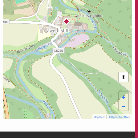
+
−
|
MapPress
© OpenStreetMap