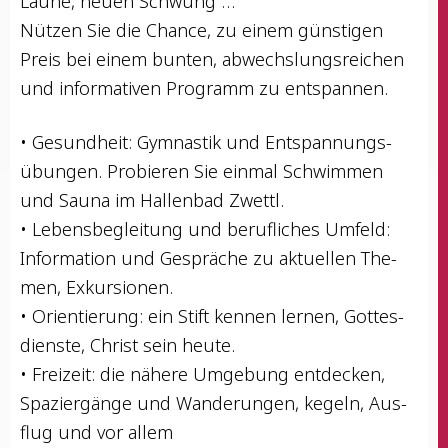
Lau­ne, neu­en Schwung …
Nüt­zen Sie die Chan­ce, zu einem güns­ti­gen
Preis bei einem bun­ten, abwechs­lungs­rei­chen
und infor­ma­ti­ven Pro­gramm zu entspannen.
• Gesund­heit: Gym­nas­tik und Ent­span­nungs­
übun­gen. Pro­bie­ren Sie ein­mal Schwim­men
und Sau­na im Hal­len­bad Zwettl.
• Lebens­be­glei­tung und beruf­li­ches Umfeld:
Infor­ma­ti­on und Gesprä­che zu aktu­el­len The­
men, Exkursionen.
• Ori­en­tie­rung: ein Stift ken­nen ler­nen, Got­tes­
diens­te, Christ sein heute.
• Frei­zeit: die nähe­re Umge­bung ent­de­cken,
Spa­zier­gän­ge und Wan­de­run­gen, kegeln, Aus­
flug und vor allem