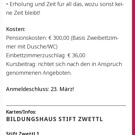
• Erho­lung und Zeit für all das, wozu sonst kei­
ne Zeit bleibt!
Kos­ten:
Pen­si­ons­kos­ten: € 300,00 (Basis Zwei­bett­zim­
mer mit Dusche/WC)
Ein­bett­zim­mer­zu­schlag: € 36,00
Kurs­bei­trag: rich­tet sich nach den in Anspruch
genom­me­nen Angeboten.
Anmel­de­schluss: 23. März!
Karten/Infos:
BIL­DUNGS­HAUS STIFT ZWETTL
Stift Zwettl 1