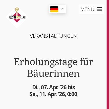
MENU
VER­AN­STAL­TUN­GEN
Erho­lungs­ta­ge für
Bäuerinnen
Di., 07. Apr. ’26 bis
Sa., 11. Apr. ’26, 0:00