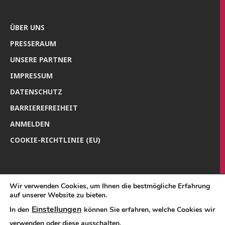
ÜBER UNS
PRES­SE­RAUM
UNSE­RE PARTNER
IMPRES­SUM
DATEN­SCHUTZ
BAR­RIE­RE­FREI­HEIT
ANMEL­DEN
COO­KIE-RICH­T­­LI­­NIE (EU)
Wir verwenden Cookies, um Ihnen die bestmögliche Erfahrung
auf unserer Website zu bieten.
Einstellungen
In den
können Sie erfahren, welche Cookies wir
verwenden oder diese ausschalten.