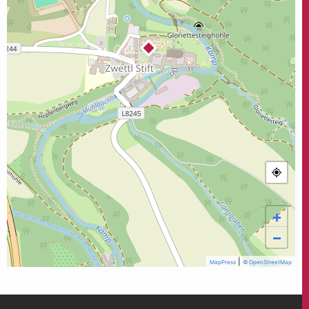
+
−
|
MapPress
© OpenStreetMap