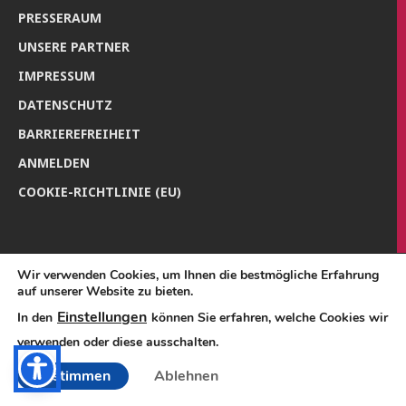
PRES­SE­RAUM
UNSE­RE PARTNER
IMPRES­SUM
DATEN­SCHUTZ
BAR­RIE­RE­FREI­HEIT
ANMEL­DEN
COO­KIE-RICH­T­­LI­­NIE (EU)
Wir verwenden Cookies, um Ihnen die bestmögliche Erfahrung
auf unserer Website zu bieten.
Einstellungen
In den
können Sie erfahren, welche Cookies wir
verwenden oder diese ausschalten.
Zustimmen
Ablehnen