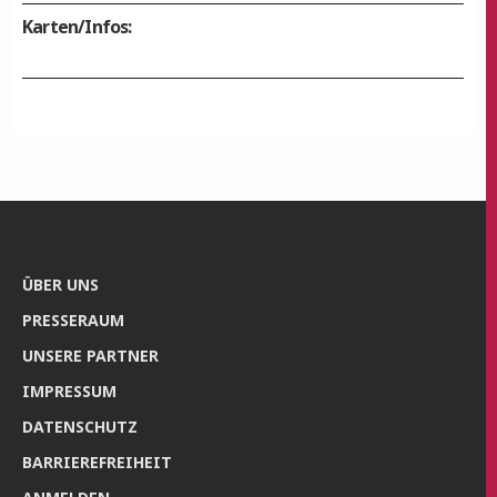
Karten/Infos:
ÜBER UNS
PRES­SE­RAUM
UNSE­RE PARTNER
IMPRES­SUM
DATEN­SCHUTZ
BAR­RIE­RE­FREI­HEIT