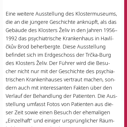
Eine wei­te­re Aus­stel­lung des Klos­ter­mu­se­ums,
die an die jün­ge­re Geschich­te anknüpft, als das
Gebäu­de des Klos­ters Želiv in den Jah­ren 1956–
1992 das psych­ia­tri­sche Kran­ken­haus in Hav­lí­
čkův Brod beher­berg­te. Die­se Aus­stel­lung
befin­det sich im Erd­ge­schoss der Trč­ka-Burg
des Klos­ters Želiv. Der Füh­rer wird die Besu­
cher nicht nur mit der Geschich­te des psych­ia­
tri­schen Kran­ken­hau­ses ver­traut machen, son­
dern auch mit inter­es­san­ten Fak­ten über den
Ver­lauf der Behand­lung der Pati­en­ten. Die Aus­
stel­lung umfasst Fotos von Pati­en­ten aus die­
ser Zeit sowie einen Besuch der ehe­ma­li­gen
„Ein­zel­haft“ und eini­ger ursprüng­li­cher Räum­