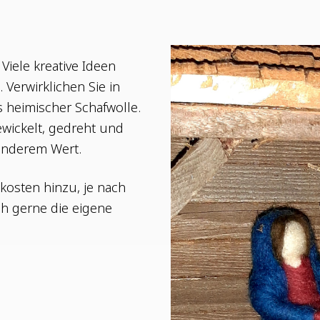
 Vie­le krea­ti­ve Ideen
 Ver­wirk­li­chen Sie in
 hei­mi­scher Schaf­wol­le.
ewi­ckelt, gedreht und
on­de­rem Wert.
kos­ten hin­zu, je nach
h ger­ne die eige­ne