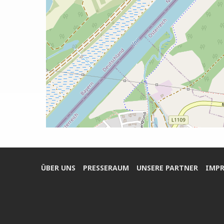
ÜBER UNS
PRES­SE­RAUM
UNSE­RE PARTNER
IMPR