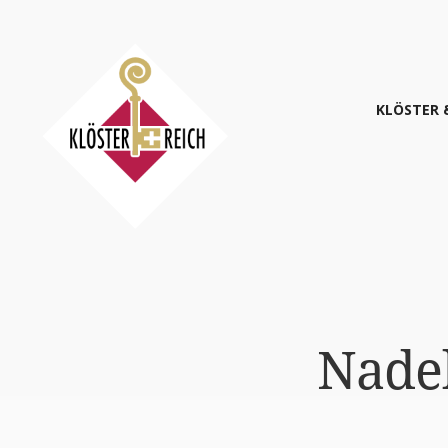
KLÖS­TER 
Nadel