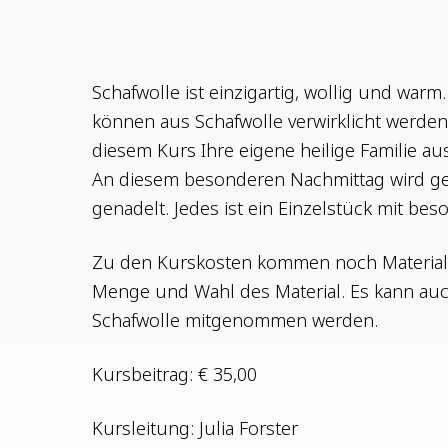
Schaf­wol­le ist ein­zig­ar­tig, wol­lig und warm.
kön­nen aus Schaf­wol­le ver­wirk­licht wer­den.
die­sem Kurs Ihre eige­ne hei­li­ge Fami­lie aus
An die­sem beson­de­ren Nach­mit­tag wird g
gena­delt. Jedes ist ein Ein­zel­stück mit bes
Zu den Kurs­kos­ten kom­men noch Mate­ri­al­
Men­ge und Wahl des Mate­ri­al. Es kann auc
Schaf­wol­le mit­ge­nom­men werden.
Kurs­bei­trag: € 35,00
Kurs­lei­tung: Julia Forster