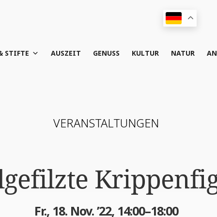
& STIFTE
AUS­ZEIT
GENUSS
KUL­TUR
NATUR
AN
VER­AN­STAL­TUN­GEN
­ge­filz­te Krippenf
Fr., 18. Nov. ’22, 14:00–18:00