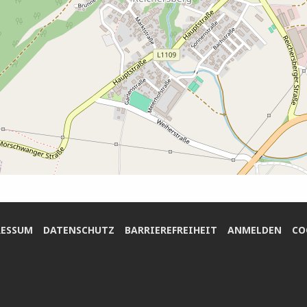
ES­SUM
DATEN­SCHUTZ
BAR­RIE­RE­FREI­HEIT
ANMEL­DEN
COO