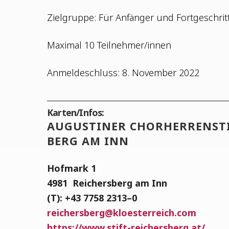
Ziel­grup­pe: Für Anfän­ger und Fortgeschri
Maxi­mal 10 Teilnehmer/innen
Anmel­de­schluss: 8. Novem­ber 2022
Karten/Infos:
AUGUS­TI­NER CHOR­HER­REN­ST
BERG AM INN
Hof­mark 1
4981
Rei­chers­berg am Inn
(T): +43 7758 2313–0
rei­chers­berg
@
kloesterreich.com
https://www.stift-reichersberg.at/