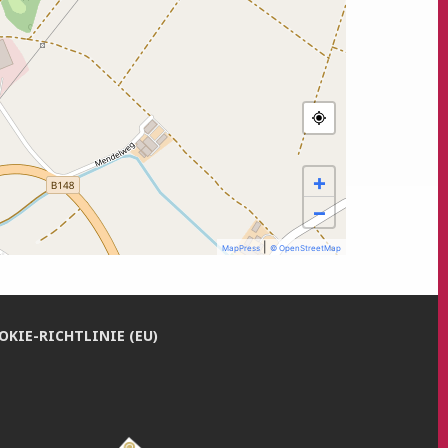
+
−
|
MapPress
© OpenStreetMap
­KIE-RICH­T­­LI­­NIE (EU)