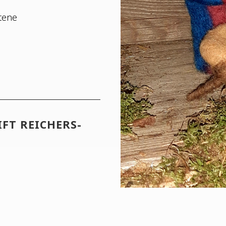
ttene
IFT REI­CHERS­