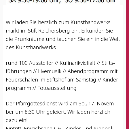
Wir laden Sie herz­lich zum Kunst­hand­werks­
markt im Stift Rei­chers­berg ein. Erkun­den Sie
die Prunk­räu­me und tau­chen Sie ein in die Welt
des Kunsthandwerks.
rund 100 Aus­stel­ler // Kuli­na­rik­viel­falt // Stifts­
füh­run­gen // Live­mu­sik // Abend­pro­gramm mit
Feu­er­scha­len im Stifts­hof am Sams­tag // Kin­der­
pro­gramm // Fotoausstellung
Der Pfarr­got­tes­dienst wird am So., 17. Novem­
ber um 8:30 Uhr gefei­ert. Wir laden herz­lich
dazu ein!
Ein­tritt: Erwach­se­ne € 6,- Kin­der und Jugend­li­