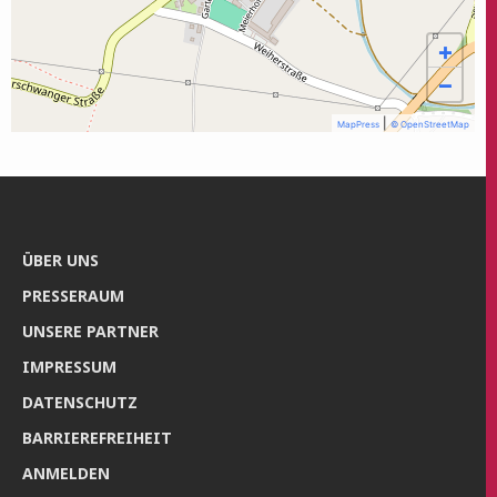
+
−
|
MapPress
© OpenStreetMap
ÜBER UNS
PRES­SE­RAUM
UNSE­RE PARTNER
IMPRES­SUM
DATEN­SCHUTZ
BAR­RIE­RE­FREI­HEIT
ANMEL­DEN