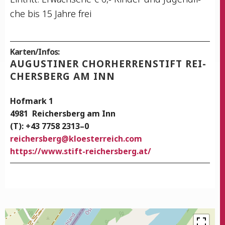
che bis 15 Jah­re frei
Karten/Infos:
AUGUS­TI­NER CHOR­HER­REN­STIFT REI­
CHERS­BERG AM INN
Hof­mark 1
4981
Rei­chers­berg am Inn
(T): +43 7758 2313–0
rei­chers­berg
@
kloesterreich.com
https://www.stift-reichersberg.at/