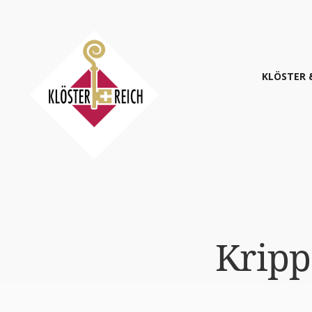
KLÖS­TER 
Krip­p