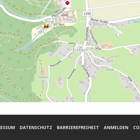
ES­SUM
DATEN­SCHUTZ
BAR­RIE­RE­FREI­HEIT
ANMEL­DEN
COO