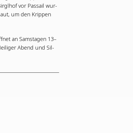
irgl­hof vor Pas­sail wur­
baut, um den Krip­pen
ff­net an Sams­ta­gen 13–
ei­li­ger Abend und Sil­