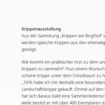
Krip­pen­aus­stel­lung
Aus der Samm­lung „Krip­pen am Birgl­hof“ 
wer­den typi­sche Krip­pen aus den ehe­ma­li
gezeigt.
Wie kommt ein prak­ti­scher Arzt zu dem un
Krip­pen zu sam­meln? ?Aus einem Wunsch 
schö­ne Krip­pe unter dem Christ­baum zu hab
„1976 habe ich mir des­halb eine beson­ders 
Land­schaftskrip­pe gekauft. Ein­mal auf 
hat sich dar­aus bald eine Samm­ler­lei­den­scha
wei­le besitzt er mit über 400 Exem­pla­ren 