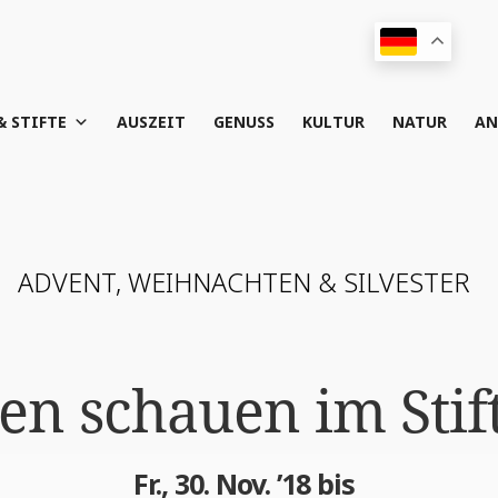
& STIFTE
AUS­ZEIT
GENUSS
KUL­TUR
NATUR
AN
ADVENT, WEIH­NACH­TEN & SILVESTER
en schau­en im Stif
Fr., 30. Nov. ’18 bis