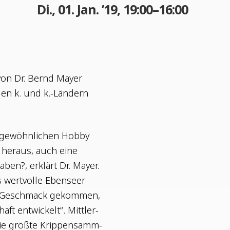
Di., 01. Jan. ’19, 19:00–16:00
von Dr. Bernd May­er
­gen k. und k.-Ländern
ge­wöhn­li­chen Hob­by
her­aus, auch eine
en?, erklärt Dr. May­er.
wert­vol­le Eben­seer
den Geschmack gekom­men,
ft ent­wi­ckelt“. Mitt­ler­
die größ­te Krip­pen­samm­