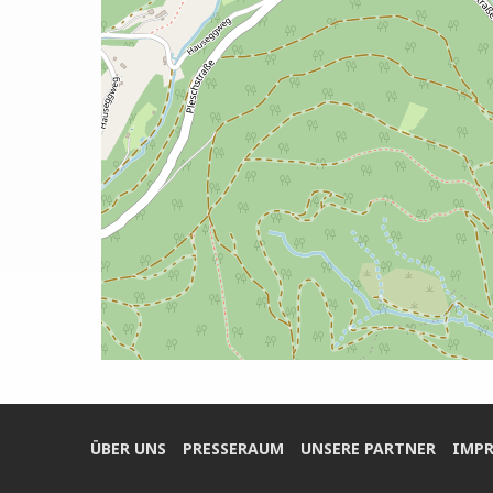
ÜBER UNS
PRES­SE­RAUM
UNSE­RE PARTNER
IMPR