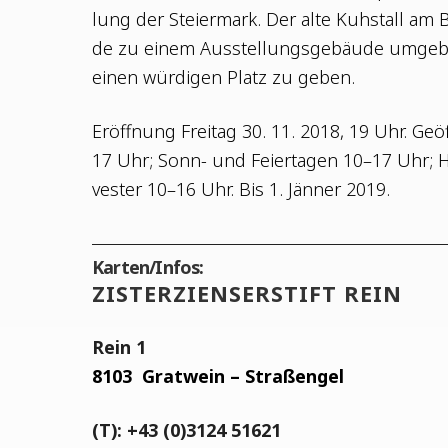
lung der Stei­er­mark. Der alte Kuh­stall am B
de zu einem Aus­stel­lungs­ge­bäu­de umge­
einen wür­di­gen Platz zu geben.
Eröff­nung Frei­tag 30. 11. 2018, 19 Uhr. Geö
17 Uhr; Sonn- und Fei­er­ta­gen 10–17 Uhr; H
ves­ter 10–16 Uhr. Bis 1. Jän­ner 2019.
Karten/Infos:
ZIS­TER­ZI­EN­SER­STIFT REIN
Rein 1
8103
Grat­wein – Straßengel
(T): +43 (0)3124 51621