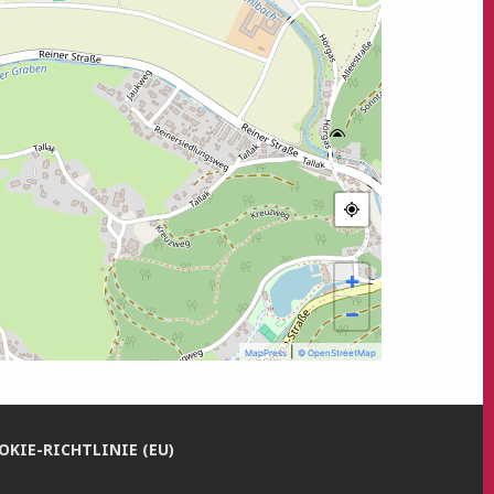
+
−
|
MapPress
© OpenStreetMap
­KIE-RICH­T­­LI­­NIE (EU)