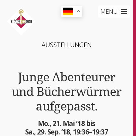
MENU
AUS­STEL­LUN­GEN
Jun­ge Aben­teu­rer
und Bücher­wür­mer
aufgepasst.
Mo., 21. Mai ’18 bis
Sa., 29. Sep. ’18, 19:36–19:37