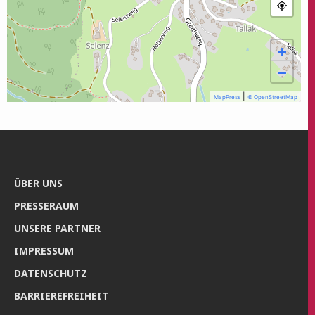
+
−
|
MapPress
© OpenStreetMap
ÜBER UNS
PRES­SE­RAUM
UNSE­RE PARTNER
IMPRES­SUM
DATEN­SCHUTZ
BAR­RIE­RE­FREI­HEIT