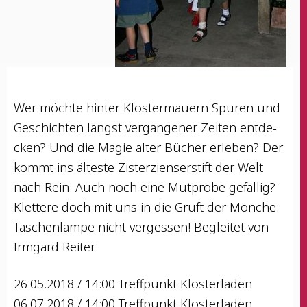
Wer möch­te hin­ter Klos­ter­mau­ern Spu­ren und
Geschich­ten längst ver­gan­ge­ner Zei­ten ent­de­
cken? Und die Magie alter Bücher erle­ben? Der
kommt ins ältes­te Zis­ter­zi­en­ser­stift der Welt
nach Rein. Auch noch eine Mut­pro­be gefäl­lig?
Klet­te­re doch mit uns in die Gruft der Mön­che.
Taschen­lam­pe nicht ver­ges­sen! Beglei­tet von
Irm­gard Reiter.
26.05.2018 / 14:00 Treff­punkt Klosterladen
06.07.2018 / 14:00 Treff­punkt Klosterladen