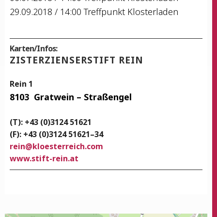
29.09.2018 / 14:00 Treff­punkt Klosterladen
Karten/Infos:
ZIS­TER­ZI­EN­SER­STIFT REIN
Rein 1
8103
Grat­wein – Straßengel
(T): +43 (0)3124 51621
(F): +43 (0)3124 51621–34
rein
@
kloesterreich.com
www.stift-rein.at