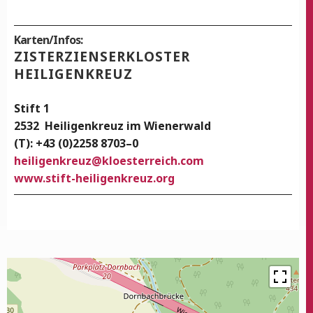
Karten/Infos:
ZIS­TER­ZI­EN­SER­KLOS­TER
HEILIGENKREUZ
Stift 1
2532
Hei­li­gen­kreuz im Wienerwald
(T): +43 (0)2258 8703–0
hei­li­gen­kreuz
@
kloesterreich.com
www.stift-heiligenkreuz.org