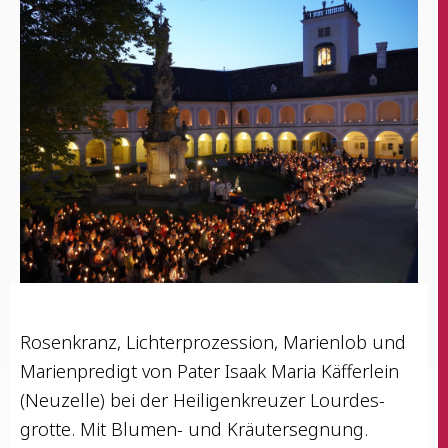
Rosen­kranz, Lich­ter­pro­zes­si­on, Mari­en­lob und
Mari­en­pre­digt von Pater Isaak Maria Käf­fer­lein
(Neu­zel­le) bei der Hei­li­gen­kreu­zer Lour­des­
grot­te. Mit Blu­men- und Kräutersegnung.