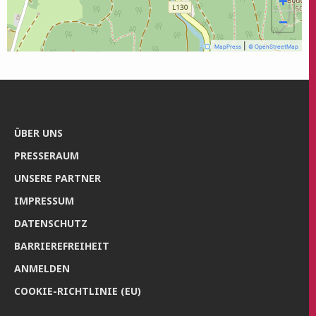
+
−
|
MapPress
© OpenStreetMap
ÜBER UNS
PRES­SE­RAUM
UNSE­RE PARTNER
IMPRES­SUM
DATEN­SCHUTZ
BAR­RIE­RE­FREI­HEIT
ANMEL­DEN
COO­KIE-RICH­T­­LI­­NIE (EU)