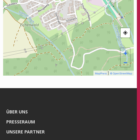
+
−
|
MapPress
© OpenStreetMap
ÜBER UNS
PRES­SE­RAUM
UNSE­RE PARTNER