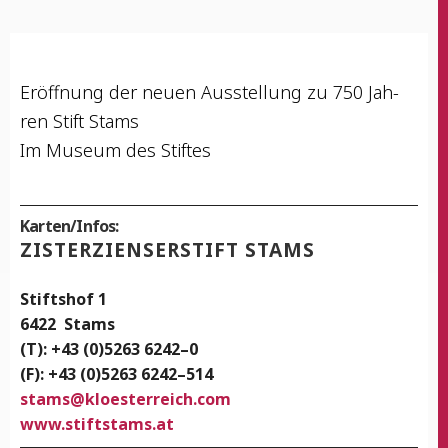
Eröff­nung der neu­en Aus­stel­lung zu 750 Jah­
ren Stift Stams
Im Muse­um des Stiftes
Karten/Infos:
ZIS­TER­ZI­EN­SER­STIFT STAMS
Stifts­hof 1
6422
Stams
(T): +43 (0)5263 6242–0
(F): +43 (0)5263 6242–514
stams
@
kloesterreich.com
www.stiftstams.at