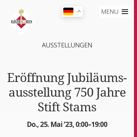
MENU
AUS­STEL­LUN­GEN
Eröff­nung Jubi­lä­ums­
aus­stel­lung 750 Jah­re
Stift Stams
Do., 25. Mai ’23, 0:00–19:00