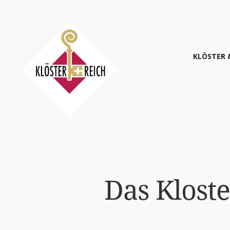
KLÖS­TER 
Das Klos­t