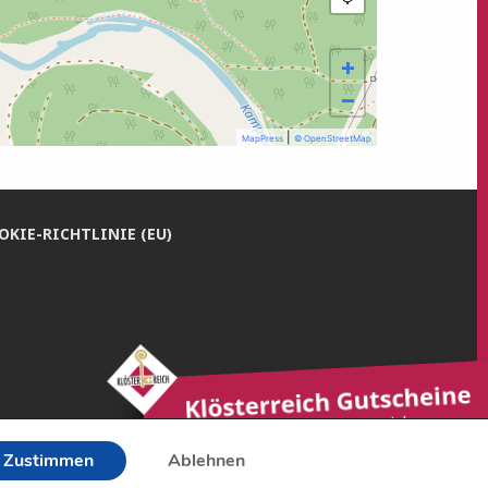
+
−
|
MapPress
© OpenStreetMap
­KIE-RICH­T­­LI­­NIE (EU)
Zustimmen
Ablehnen