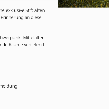
 exklu­si­ve Stift Alten­
 Erin­ne­rung an die­se
er­punkt Mit­tel­al­ter.
­de Räu­me ver­tie­fend
anmeldung!