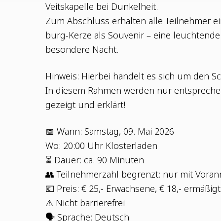
Veits­ka­pel­le bei Dunkelheit.
Zum Abschluss erhal­ten alle Teil­neh­mer eine
burg-Ker­ze als Sou­ve­nir – eine leuch­ten­de
beson­de­re Nacht.
Hin­weis: Hier­bei han­delt es sich um den Schw
In die­sem Rah­men wer­den nur ent­spre­chen
gezeigt und erklärt!
📅 Wann: Sams­tag, 09. Mai 2026
Wo: 20:00 Uhr Klosterladen
⏳ Dau­er: ca. 90 Minuten
👥 Teil­neh­mer­zahl begrenzt: nur mit Vor
💶 Preis: € 25,- Erwach­se­ne, € 18,- ermäßigt
⚠ Nicht barrierefrei
🗣 Spra­che: Deutsch