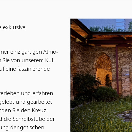
e exklu­si­ve
einer ein­zig­ar­ti­gen Atmo­
en Sie von unse­rem Kul­
 eine fas­zi­nie­ren­de
s­ter­le­ben und erfah­ren
gelebt und gear­bei­tet
­den Sie den Kreuz­
nd die Schreib­stu­be der
mung der goti­schen