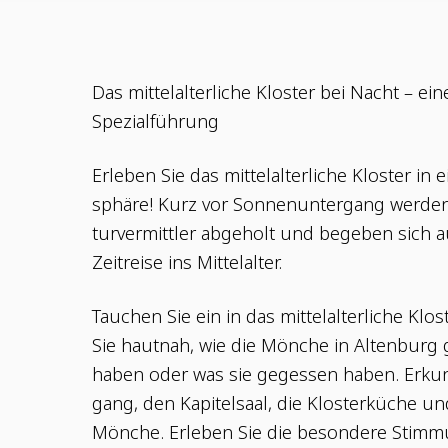
Das mit­tel­al­ter­li­che Klos­ter bei Nacht – ein
Spezialführung
Erle­ben Sie das mit­tel­al­ter­li­che Klos­ter in 
sphä­re! Kurz vor Son­nen­un­ter­gang wer­d
tur­ver­mitt­ler abge­holt und bege­ben sich auf
Zeit­rei­se ins Mittelalter.
Tau­chen Sie ein in das mit­tel­al­ter­li­che Klo
Sie haut­nah, wie die Mön­che in Alten­burg 
haben oder was sie geges­sen haben. Erkun
gang, den Kapi­tel­saal, die Klos­ter­kü­che u
Mön­che. Erle­ben Sie die beson­de­re Stim­