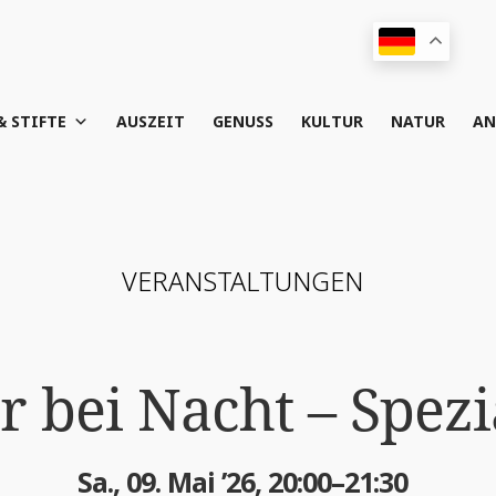
& STIFTE
AUS­ZEIT
GENUSS
KUL­TUR
NATUR
AN
VER­AN­STAL­TUN­GEN
er bei Nacht – Spez
Sa., 09. Mai ’26, 20:00–21:30