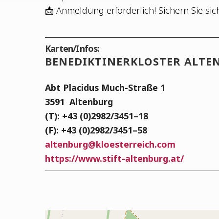
📩 Anmel­dung erfor­der­lich! Sichern Sie sic
Karten/Infos:
BENE­DIK­TI­NER­KLOS­TER ALT
Abt Pla­ci­dus Much-Stra­ße 1
3591
Alten­burg
(T): +43 (0)2982/3451–18
(F): +43 (0)2982/3451–58
alten­burg
@
kloesterreich.com
https://www.stift-altenburg.at/