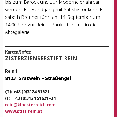
bis zum Barock und zur Moder­ne erfahr­bar
wer­den. Ein Rund­gang mit Stifts­his­to­ri­ke­rin Eli­
sa­beth Bren­ner führt am 14. Sep­tem­ber um
14:00 Uhr zur Rei­ner Bau­kul­tur und in die
Äbtegalerie.
Karten/Infos:
ZIS­TER­ZI­EN­SER­STIFT REIN
Rein 1
8103
Grat­wein – Straßengel
(T): +43 (0)3124 51621
(F): +43 (0)3124 51621–34
rein
@
kloesterreich.com
www.stift-rein.at