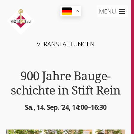
MENU
VER­AN­STAL­TUN­GEN
900 Jah­re Bau­ge­
schich­te in Stift Rein
Sa., 14. Sep. ’24, 14:00–16:30