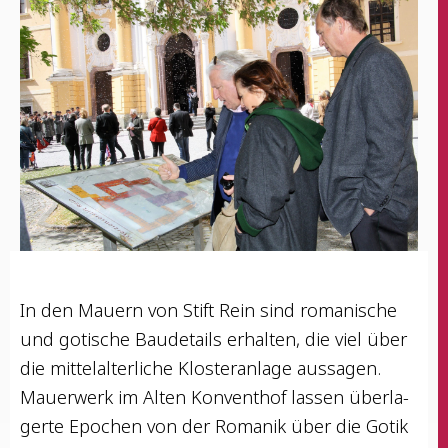
In den Mau­ern von Stift Rein sind roma­ni­sche
und goti­sche Bau­de­tails erhal­ten, die viel über
die mit­tel­al­ter­li­che Klos­ter­an­la­ge aus­sa­gen.
Mau­er­werk im Alten Kon­ven­t­hof las­sen über­la­
ger­te Epo­chen von der Roma­nik über die Gotik