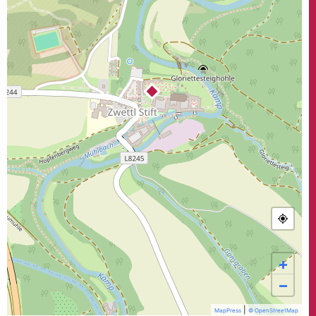
+
−
|
MapPress
© OpenStreetMap