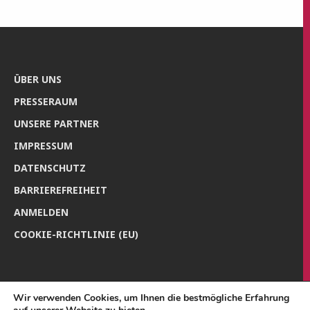
ÜBER UNS
PRES­SE­RAUM
UNSE­RE PARTNER
IMPRES­SUM
DATEN­SCHUTZ
BAR­RIE­RE­FREI­HEIT
ANMEL­DEN
COO­KIE-RICH­T­­LI­­NIE (EU)
Wir verwenden Cookies, um Ihnen die bestmögliche Erfahrung