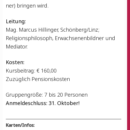
ner) brin­gen wird.
Lei­tung:
Mag. Mar­cus Hil­lin­ger, Schönberg/Linz;
Reli­gi­ons­phi­lo­soph, Erwach­se­nen­bild­ner und
Mediator.
Kos­ten:
Kurs­bei­trag: € 160,00
Zuzüg­lich Pensionskosten
Grup­pen­grö­ße: 7 bis 20 Personen
Anmel­de­schluss: 31. Oktober!
Karten/Infos: