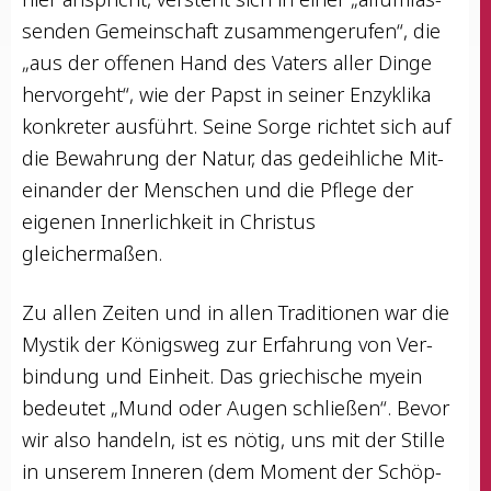
sen­den Gemein­schaft zusam­men­ge­ru­fen“, die
„aus der offe­nen Hand des Vaters aller Din­ge
her­vor­geht“, wie der Papst in sei­ner Enzy­kli­ka
kon­kre­ter aus­führt. Sei­ne Sor­ge rich­tet sich auf
die Bewah­rung der Natur, das gedeih­li­che Mit­
ein­an­der der Men­schen und die Pfle­ge der
eige­nen Inner­lich­keit in Chris­tus
gleichermaßen.
Zu allen Zei­ten und in allen Tra­di­tio­nen war die
Mys­tik der Königs­weg zur Erfah­rung von Ver­
bin­dung und Ein­heit. Das grie­chi­sche myein
bedeu­tet „Mund oder Augen schlie­ßen“. Bevor
wir also han­deln, ist es nötig, uns mit der Stil­le
in unse­rem Inne­ren (dem Moment der Schöp­