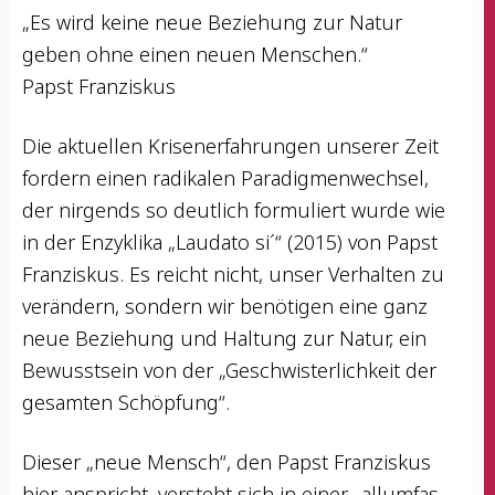
„Es wird kei­ne neue Bezie­hung zur Natur
geben ohne einen neu­en Menschen.“
Papst Franziskus
Die aktu­el­len Kri­sen­er­fah­run­gen unse­rer Zeit
for­dern einen radi­ka­len Para­dig­men­wech­sel,
der nir­gends so deut­lich for­mu­liert wur­de wie
in der Enzy­kli­ka „Lau­da­to si´“ (2015) von Papst
Fran­zis­kus. Es reicht nicht, unser Ver­hal­ten zu
ver­än­dern, son­dern wir benö­ti­gen eine ganz
neue Bezie­hung und Hal­tung zur Natur, ein
Bewusst­sein von der „Geschwis­ter­lich­keit der
gesam­ten Schöpfung“.
Die­ser „neue Mensch“, den Papst Fran­zis­kus
hier anspricht, ver­steht sich in einer „all­um­fas­