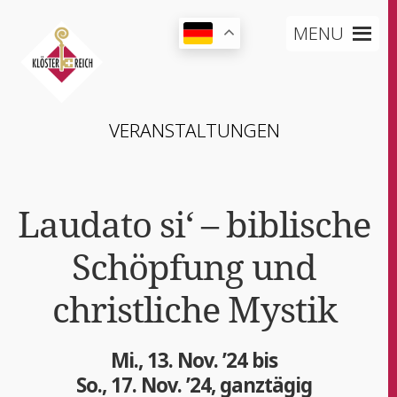
MENU
VER­AN­STAL­TUN­GEN
Lau­da­to si‘ – bibli­sche
Schöp­fung und
christ­li­che Mystik
Mi., 13. Nov. ’24 bis
So., 17. Nov. ’24, ganztägig