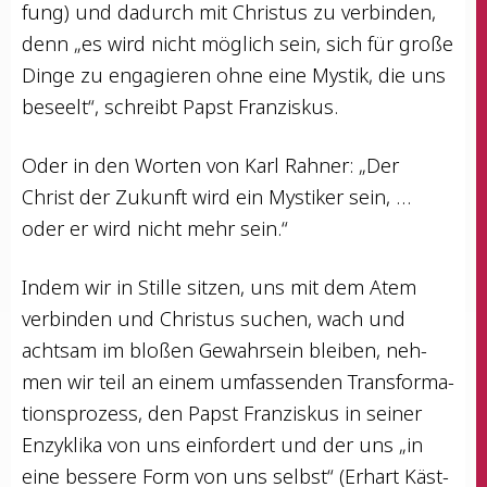
fung) und dadurch mit Chris­tus zu ver­bin­den,
denn „es wird nicht mög­lich sein, sich für gro­ße
Din­ge zu enga­gie­ren ohne eine Mys­tik, die uns
beseelt“, schreibt Papst Franziskus.
Oder in den Wor­ten von Karl Rah­ner: „Der
Christ der Zukunft wird ein Mys­ti­ker sein, …
oder er wird nicht mehr sein.“
Indem wir in Stil­le sit­zen, uns mit dem Atem
ver­bin­den und Chris­tus suchen, wach und
acht­sam im blo­ßen Gewahr­sein blei­ben, neh­
men wir teil an einem umfas­sen­den Trans­for­ma­
ti­ons­pro­zess, den Papst Fran­zis­kus in sei­ner
Enzy­kli­ka von uns ein­for­dert und der uns „in
eine bes­se­re Form von uns selbst“ (Erhart Käst­