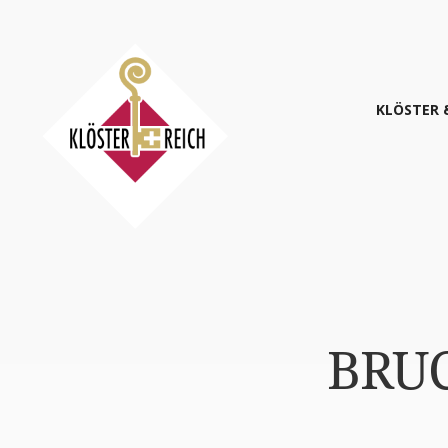
KLÖS­TER 
BRU