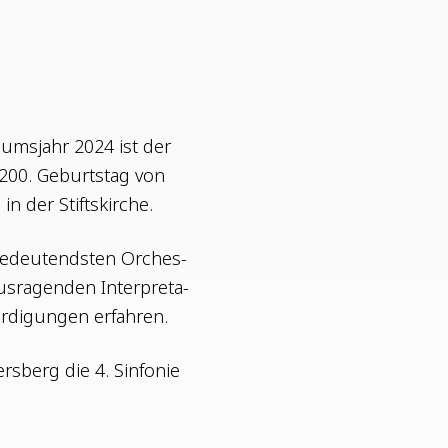
­ums­jahr 2024 ist der
m 200. Geburts­tag von
in der Stiftskirche.
 bedeu­tends­ten Orches­
­ra­gen­den Inter­pre­ta­
r­di­gun­gen erfahren.
rs­berg die 4. Sin­fo­nie