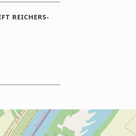
IFT REI­CHERS­