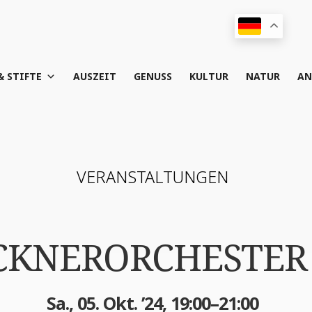
& STIFTE
AUS­ZEIT
GENUSS
KUL­TUR
NATUR
AN
VER­AN­STAL­TUN­GEN
CKNERORCHESTER 
Sa., 05. Okt. ’24, 19:00–21:00