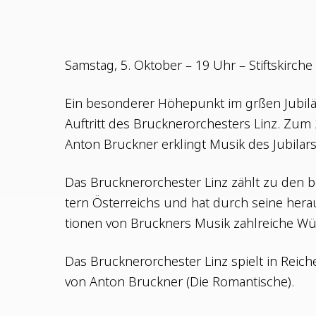
Sams­tag, 5. Okto­ber – 19 Uhr – Stiftskirche
Ein beson­de­rer Höhe­punkt im grßen Jubi­lä
Auf­tritt des Bruck­ner­or­ches­ters Linz. Zu
Anton Bruck­ner erklingt Musik des Jubi­lars 
Das Bruck­ner­or­ches­ter Linz zählt zu den
tern Öster­reichs und hat durch sei­ne her­aus
tio­nen von Bruck­ners Musik zahl­rei­che Wü
Das Bruck­ner­or­ches­ter Linz spielt in Rei­che
von Anton Bruck­ner (Die Romantische).