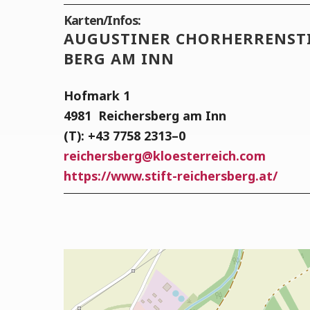
Karten/Infos:
AUGUS­TI­NER CHOR­HER­REN­ST
BERG AM INN
Hof­mark 1
4981
Rei­chers­berg am Inn
(T): +43 7758 2313–0
rei­chers­berg
@
kloesterreich.com
https://www.stift-reichersberg.at/